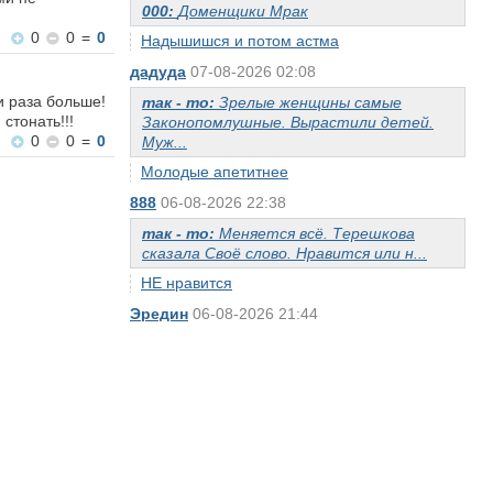
000:
Доменщики Мрак
0
0
=
0
Надышишся и потом астма
дадуда
07-08-2026 02:08
и раза больше!
так - то:
Зрелые женщины самые
стонать!!!
Законопомлушные. Вырастили детей.
0
0
=
0
Муж...
Молодые апетитнее
888
06-08-2026 22:38
так - то:
Меняется всё. Терешкова
сказала Своё слово. Нравится или н...
НЕ нравится
Эредин
06-08-2026 21:44
арбуз:
Ольга Бодрова- я вам скажу одно.
Нужен товарищ Сталин.