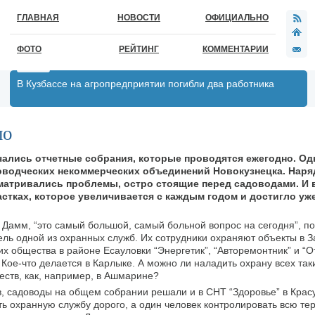
ГЛАВНАЯ
НОВОСТИ
ОФИЦИАЛЬНО
ФОТО
РЕЙТИНГ
КОММЕНТАРИИ
В Кузбассе на агропредприятии погибли два работника
ло
чались отчетные собрания, которые проводятся ежегодно. Од
водческих некоммерческих объединений Новокузнецка. Наря
атривались проблемы, остро стоящие перед садоводами. И 
астках, которое увеличивается с каждым годом и достигло уж
 Дамм, “это самый большой, самый больной вопрос на сегодня”, п
ль одной из охранных служб. Их сотрудники охраняют объекты в 
их общества в районе Есауловки “Энергетик”, “Авторемонтник” и “О
 Кое-что делается в Карлыке. А можно ли наладить охрану всех таки
ств, как, например, в Ашмарине?
ов, садоводы на общем собрании решали и в СНТ “Здоровье” в Крас
ь охранную службу дорого, а один человек контролировать всю те