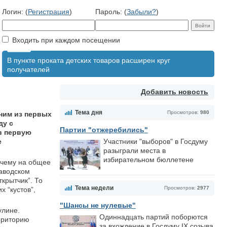
Логин: (
Регистрация
)
Пароль: (
Забыли?
)
Входить при каждом посещении
В пункте проката детских товаров расширен круг
получателей
Добавить новость
Тема дня
Просмотров:
980
ним из первых
ду с
Партии "отжеребились"
в первую
е
Участники "выборов" в Госдуму
разыграли места в
избирательном бюллетене
очему на общее
Заводском
ткрытчик”. То
Тема недели
Просмотров:
2977
х “кустов”,
"Шансы не нулевые"
улине.
Одиннадцать партий поборются
рриторию
за вхождение в Госдуму IX созыва