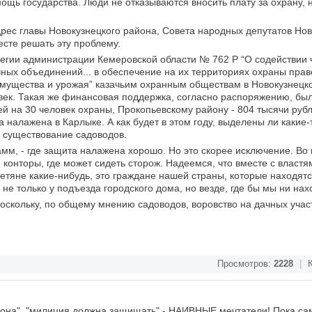
ощь государства. Люди не отказываются вносить плату за охрану, 
ес главы Новокузнецкого района, Совета народных депутатов Нов
есте решать эту проблему.
егии администрации Кемеровской области № 762 Р “О содействии
чных объединений... в обеспечение на их территориях охраны прав
 имущества и урожая” казачьим охранным обществам в Новокузнец
овек. Такая же финансовая поддержка, согласно распоряжению, бы
ей на 30 человек охраны, Прокопьевскому району - 804 тысячи руб
ла налажена в Карлыке. А как будет в этом году, выделены ли какие-
ь существование садоводов.
Дамм, - где защита налажена хорошо. Но это скорее исключение. Во
конторы, где может сидеть сторож. Надеемся, что вместе с властям
нетяне какие-нибудь, это граждане нашей страны, которые находят
е только у подъезда городского дома, но везде, где бы мы ни нах
поскольку, по общему мнению садоводов, воровство на дачных учас
Просмотров:
2228
|
К
кона", "милиция должна защищать" - НАИВНЫЕ мечтатели! Пока са