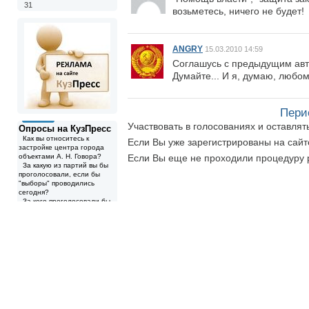
31
возьметесь, ничего не будет!
ANGRY
15.03.2010 14:59
Соглашусь с предыдущим авто
Думайте... И я, думаю, любому
Пери
Участвовать в голосованиях и оставля
Опросы на КузПресс
Как вы относитесь к
Если Вы уже зарегистрированы на сай
застройке центра города
объектами А. Н. Говора?
Если Вы еще не проходили процедуру 
За какую из партий вы бы
проголосовали, если бы
"выборы" проводились
сегодня?
За кого проголосовали бы
вы, если бы голосование
было сегодня?
...