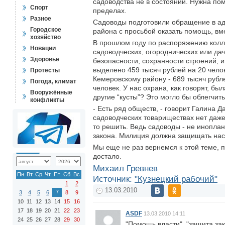
садоводства не в состоянии. Нужна пом
Спорт
пределах.
Разное
Садоводы подготовили обращение в адр
Городское
района с просьбой оказать помощь, вм
хозяйство
В прошлом году по распоряжению колл
Новации
садоводческих, огороднических или да
Здоровье
безопасности, сохранности строений,
выделено 459 тысяч рублей на 20 чел
Протесты
Кемеровскому району - 689 тысяч рубл
Погода, климат
человек. У нас охрана, как говорят, бы
Вооружённые
другие “кусты”? Это могло бы облегчит
конфликты
- Есть ряд обществ, - говорит Галина 
садоводческих товариществах нет даже 
то решить. Ведь садоводы - не инопла
закона. Милиция должна защищать нас н
Мы еще не раз вернемся к этой теме, 
достало.
Михаил Гревнев
Пн
Вт
Ср
Чт
Пт
Сб
Вс
Источник:
"Кузнецкий рабочий"
1
2
13.03.2010
7
3
4
5
6
8
9
10
11
12
13
14
15
16
17
18
19
20
21
22
23
ASDF
13.03.2010 14:11
24
25
26
27
28
29
30
"Помощь власти", "защита за