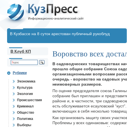
В Кузбассе на 8 суток арестован публичный рукоблуд
В Клуб КП
Воровство всех доста
В садоводческих товариществах на
прошло общее собрание Союза садо
Рубрики
организационными вопросами рассм
очередь - воровство на садовых уч
Экономика
неимоверных размеров.
Культура
По оценке председателя союза Галины
Экология
собрание был приглашен и представите
Происшествия
районе и, в частности, три садоводческ
есть обслуживается есауловский “куст”.
Криминал
включающих в себя несколько товарище
Общество
Как организовать защиту своих участк
Политика
Проблемы у всех одинаковые: содержат
Выборы