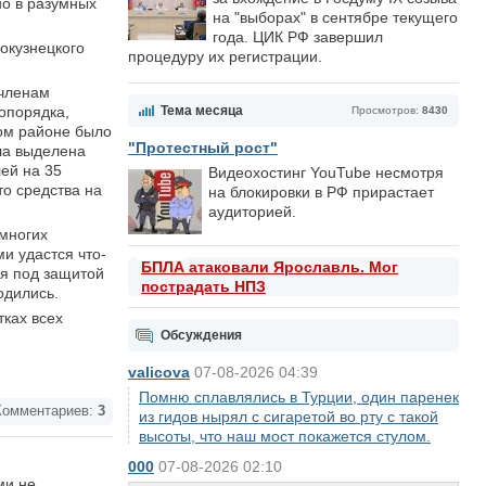
но в разумных
на "выборах" в сентябре текущего
года. ЦИК РФ завершил
окузнецкого
процедуру их регистрации.
 членам
опорядка,
Тема месяца
Просмотров:
8430
ком районе было
"Протестный рост"
ла выделена
лей на 35
Видеохостинг YouTube несмотря
то средства на
на блокировки в РФ прирастает
аудиторией.
 многих
и удастся что-
БПЛА атаковали Ярославль. Мог
ся под защитой
пострадать НПЗ
одились.
тках всех
Обсуждения
valicova
07-08-2026 04:39
Помню сплавлялись в Турции, один паренек
омментариев:
3
из гидов нырял с сигаретой во рту с такой
высоты, что наш мост покажется стулом.
000
07-08-2026 02:10
ми не