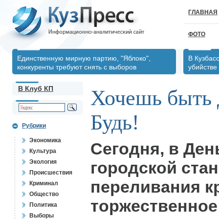
ГЛАВНАЯ
ФОТО
Единственную мирную партию, "Яблоко",
В Кузбас
конкуренты требуют снять с выборов
убийстве
В Клуб КП
Хочешь быть 
Будь!
Рубрики
Экономика
Сегодня, в Ден
Культура
Экология
городской ста
Происшествия
переливания к
Криминал
Общество
торжественное
Политика
Выборы