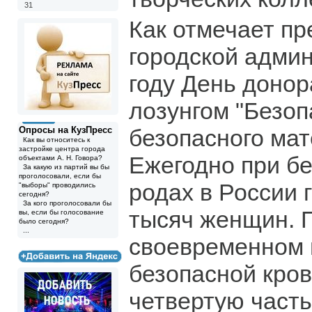
31
Как отмечает пр
городской админ
году День донор
лозунгом "Безоп
Опросы на КузПресс
безопасного мат
Как вы относитесь к
застройке центра города
Ежегодно при б
объектами А. Н. Говора?
За какую из партий вы бы
проголосовали, если бы
родах в России 
"выборы" проводились
сегодня?
За кого проголосовали бы
тысяч женщин. 
вы, если бы голосование
было сегодня?
...
своевременном 
безопасной кро
четвертую част