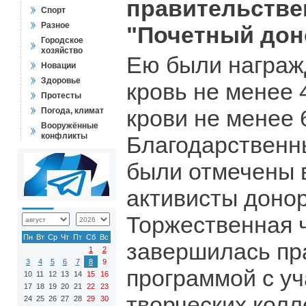
правительстве
Спорт
Разное
"Почетный дон
Городское
хозяйство
Ею были награжд
Новации
Здоровье
кровь не менее 
Протесты
крови не менее 
Погода, климат
Вооружённые
конфликты
Благодарственн
были отмечены 
активисты донор
Торжественная 
Пн
Вт
Ср
Чт
Пт
Сб
Вс
завершилась пр
1
2
3
4
5
6
7
8
9
программой с уч
10
11
12
13
14
15
16
17
18
19
20
21
22
23
творческих колл
24
25
26
27
28
29
30