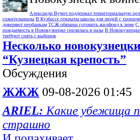
Александр Вучич поддержал территориальную це
сожительницы
В Кузбассе открыты школы для людей с хрони
доверяют необанкам
ТСЖ обязаны готовить жилфонд к зиме
С 
рождаемость в Новокузнецке снизилась в разы
В Новокузнецке
требуют снять с выборов
Несколько новокузнецки
“Кузнецкая крепость”
Обсуждения
ЖЖЖ
09-08-2026 01:45
ARIEL:
Какие убежища п
страшно
И попахивает