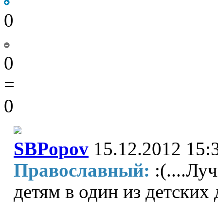
0
0
=
0
SBPopov
15.12.2012 15:
Православный:
:(....Л
детям в один из детских 