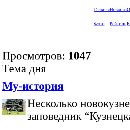
Главная
Новости
О
Фото
Рейтинг
К
Просмотров:
1047
Тема дня
Му-история
Несколько новокузне
заповедник “Кузнецк