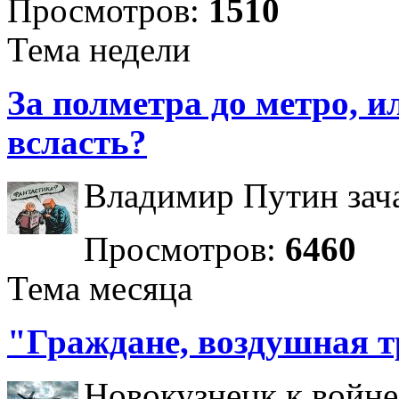
Просмотров:
1510
Тема недели
За полметра до метро, ил
всласть?
Владимир Путин зача
Просмотров:
6460
Тема месяца
"Граждане, воздушная т
Новокузнецк к войне 