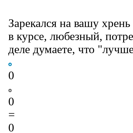
Зарекался на вашу хрень
в курсе, любезный, потр
деле думаете, что "лучш
0
0
=
0