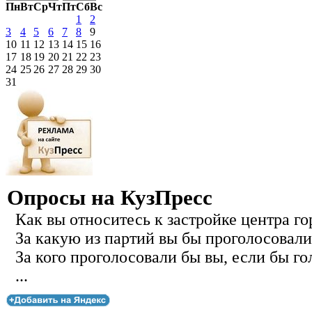
Пн
Вт
Ср
Чт
Пт
Сб
Вс
1
2
3
4
5
6
7
8
9
10
11
12
13
14
15
16
17
18
19
20
21
22
23
24
25
26
27
28
29
30
31
Опросы на КузПресс
Как вы относитесь к застройке центра го
За какую из партий вы бы проголосовали
За кого проголосовали бы вы, если бы го
...