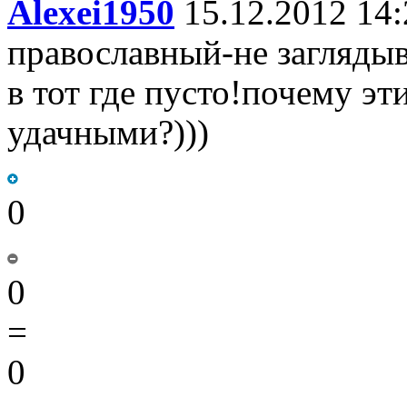
Alexei1950
15.12.2012 14:
православный-не загляд
в тот где пусто!почему э
удачными?)))
0
0
=
0