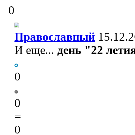
0
Православный
15.12.2
И еще...
день "22 лети
0
0
=
0