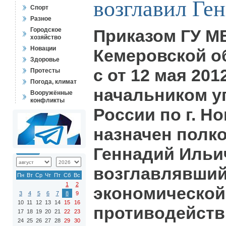
возглавил Ге
Спорт
Разное
Городское
Приказом ГУ М
хозяйство
Новации
Кемеровской об
Здоровье
с от 12 мая 201
Протесты
Погода, климат
начальником у
Вооружённые
конфликты
России по г. Н
назначен полк
Геннадий Ильич
возглавлявший
Пн
Вт
Ср
Чт
Пт
Сб
Вс
1
2
экономической
3
4
5
6
7
8
9
10
11
12
13
14
15
16
противодейств
17
18
19
20
21
22
23
24
25
26
27
28
29
30