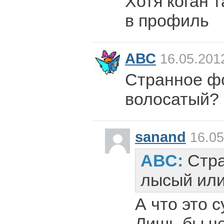
Хотя коган т
в профиль
АВС
16.05.201
Странное фо
волосатый?
sanand
16.05
АВС:
Стра
лысый или
А что это 
Лишь бы ч