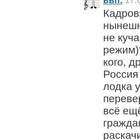
ввп.
17.0
Кадров
нынешн
не куча
режим)
кого, д
Россия 
лодка 
переве
всё ещё
гражда
раскач