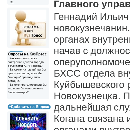
Главного упра
31
Геннадий Ильич
новокузнечанин.
органах внутрен
начав с должнос
Опросы на КузПресс
оперуполномоче
Как вы относитесь к
застройке центра города
объектами А. Н. Говора?
БХСС отдела вн
За какую из партий вы бы
проголосовали, если бы
"выборы" проводились
Куйбышевского 
сегодня?
За кого проголосовали бы
вы, если бы голосование
Новокузнецка. П
было сегодня?
...
дальнейшая слу
Когана связана 
органами внутр