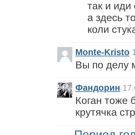
так и иди
а здесь т
коли стука
Monte-Kristo
1
Вы по делу 
Фандорин
17.
Коган тоже б
крутячка ст
Период го