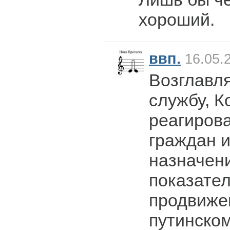
хороший.
ввп.
16.05.
Возглавл
службу, К
реагиров
граждан и
назначени
показател
продвиже
путинско