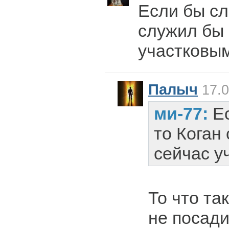
Если бы сл
служил бы
участковым
Палыч
17.0
ми-77:
Е
то Коган
сейчас у
То что та
не посади