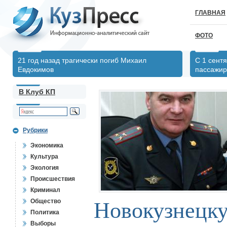
ГЛАВНАЯ
ФОТО
21 год назад трагически погиб Михаил
С 1 сент
Евдокимов
пассажир
В Клуб КП
Рубрики
Экономика
Культура
Экология
Происшествия
Криминал
Общество
Новокузнецк
Политика
Выборы