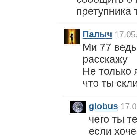
претупника 
Палыч
17.05
Ми 77 ведь
расскажу
Не только 
что ты скл
globus
17.0
чего ты 
если хоче