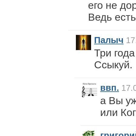
его не до
Ведь есть
Палыч
17
Три года
Ссыкуй.
ввп.
17.0
а Вы у
или Ко
григори