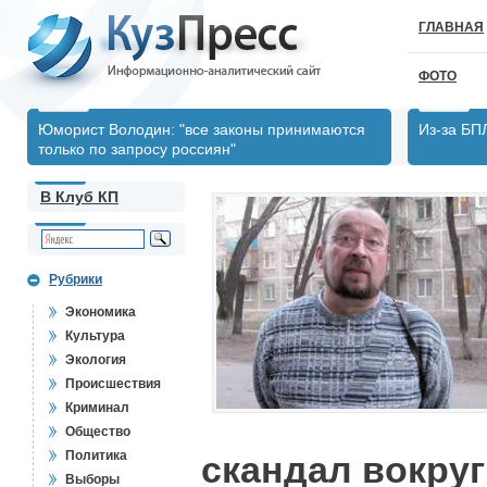
ГЛАВНАЯ
ФОТО
Юморист Володин: "все законы принимаются
Из-за БП
только по запросу россиян"
В Клуб КП
Рубрики
Экономика
Культура
Экология
Происшествия
Криминал
Общество
Политика
скандал вокру
Выборы