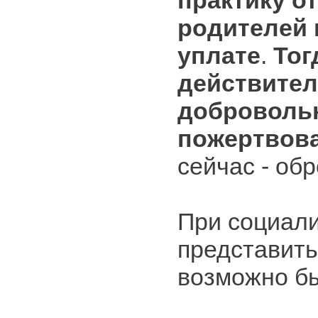
практику о
родителей 
уплате
.
Тог
действите
доброволь
пожертвов
сейчас - обр
При социал
представить
возможно б