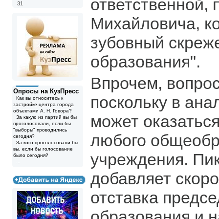
ответственной,
31
Михайловича, к
зубовный скреже
образования".
Впрочем, вопрос
Опросы на КузПресс
поскольку в ана
Как вы относитесь к
застройке центра города
объектами А. Н. Говора?
может оказатьс
За какую из партий вы бы
проголосовали, если бы
"выборы" проводились
любого общеобр
сегодня?
За кого проголосовали бы
вы, если бы голосование
учреждения. Пи
было сегодня?
...
добавляет скор
отставка предсе
образования и н