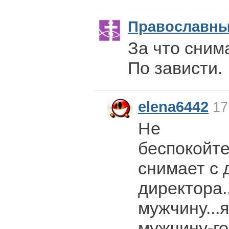
Православн
За что сним
По зависти.
elena6442
17
Не
беспокойте
снимает с 
директора.
мужчину...я
мужчину-го