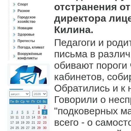
отстранения о
Спорт
Разное
директора лиц
Городское
хозяйство
Килина.
Новации
Здоровье
Педагоги и роди
Протесты
Погода, климат
письма в различ
Вооружённые
конфликты
обивают пороги
кабинетов, соби
Обратились и к 
Говорили о несп
Пн
Вт
Ср
Чт
Пт
Сб
Вс
1
2
"подковерных ма
3
4
5
6
7
8
9
10
11
12
13
14
15
16
всего - о самост
17
18
19
20
21
22
23
24
25
26
27
28
29
30