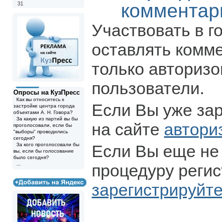
комментар
31
Участвовать в г
оставлять комм
только авториз
пользователи.
Опросы на КузПресс
Как вы относитесь к
Если Вы уже за
застройке центра города
объектами А. Н. Говора?
За какую из партий вы бы
на сайте
автори
проголосовали, если бы
"выборы" проводились
сегодня?
За кого проголосовали бы
Если Вы еще не
вы, если бы голосование
было сегодня?
...
процедуру регис
зарегистрируйт