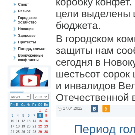
коробку конфет.
Спорт
цели выделены 
Разное
Городское
бюджета.
хозяйство
Новации
В городском ко
Здоровье
Протесты
защиты нам соо
Погода, климат
Вооружённые
сегодня в Новок
конфликты
шестьсот сорок 
и инвалидов Ве
Отечественной 
Пн
Вт
Ср
Чт
Пт
Сб
Вс
17.04.2012
1
2
3
4
5
6
7
8
9
10
11
12
13
14
15
16
Период го
17
18
19
20
21
22
23
24
25
26
27
28
29
30