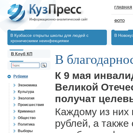
ГЛАВНАЯ
ФОТО
В Кузбассе открыты школы для людей с
В Новоку
хроническими неинфекциями
В Клуб КП
В благодарнос
К 9 мая инвали
Рубрики
Великой Отече
Экономика
Культура
получат целев
Экология
Происшествия
Каждому из них 
Криминал
Общество
рублей, а также 
Политика
Выборы