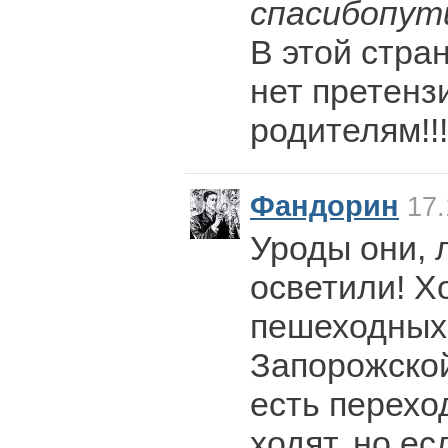
спасибопут
В этой стра
нет претенз
родителям!!!
Фандорин
17.
Уроды они, 
осветили! Х
пешеходных
Запорожско
есть перехо
ходят, но ес