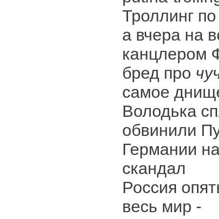
Троллинг по
а вчера на в
канцлером 
бред про
чу
самое днище
Володька сп
обвинили Пу
Германии н
скандал
Россия опя
весь мир -