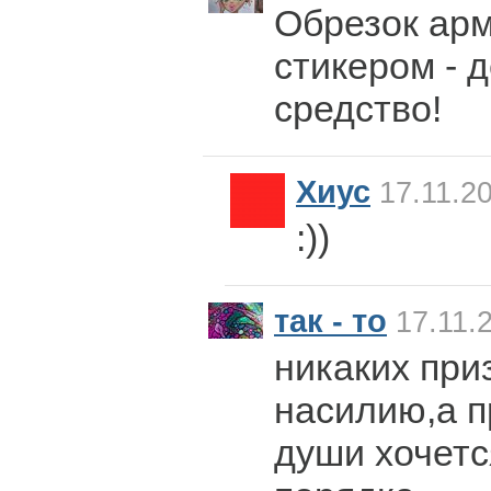
Обрезок арм
стикером - 
средство!
Хиус
17.11.20
:))
так - то
17.11.
никаких при
насилию,а п
души хочет