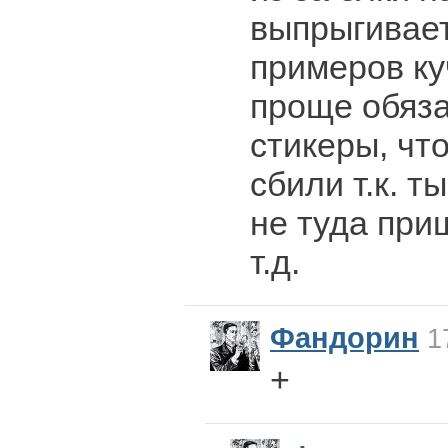
выпрыгивает
примеров ку
проще обяза
стикеры, что
сбили т.к. т
не туда при
т.д.
Фандорин
17
+