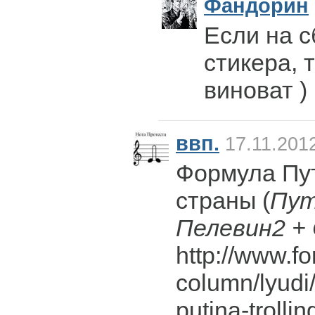
Фандорин
Если на с
стикера, 
виноват )
ввп.
17.11.201
Формула Пут
страны (
Пут
Пелевин2 +
http://www.fo
column/lyudi
putina-trollin