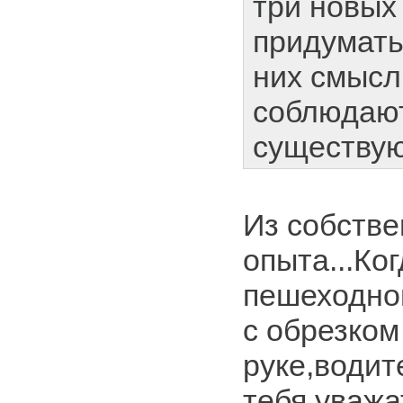
три новых
придумать,
них смысл
соблюдаю
существу
Из собстве
опыта...Ко
пешеходно
с обрезком
руке,водит
тебя уважа