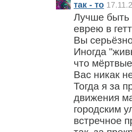
так - то
17.11.
Лучше быть
еврею в гет
Вы серьёзн
Иногда "жив
что мёртвые
Вас никак н
Тогда я за 
движения м
городским у
встречное п