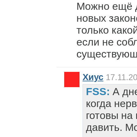
Можно ещё 
новых закон
только како
если не соб
существующ
Хиус
17.11.20
FSS:
А дн
когда нер
готовы на
давить. М