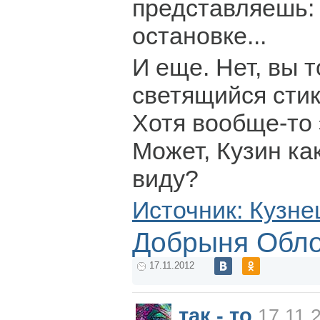
представляешь: 
остановке...
И еще. Нет, вы 
светящийся стик
Хотя вообще-то 
Может, Кузин как
виду?
Источник: Кузне
Добрыня Обл
17.11.2012
так - то
17.11.