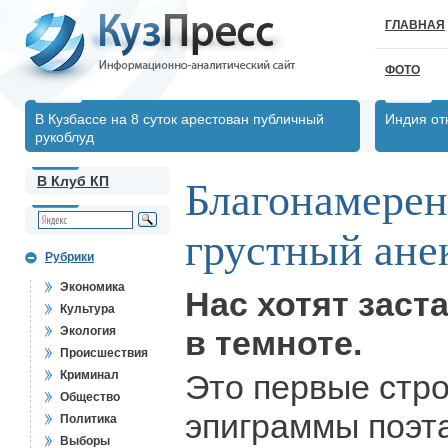
ГЛАВНАЯ
ФОТО
В Кузбассе на 8 суток арестован публичный
Индия от
рукоблуд
В Клуб КП
Благонамере
грустный ане
Рубрики
Экономика
Нас хотят заст
Культура
Экология
в темноте.
Происшествия
Криминал
Это первые стро
Общество
эпиграммы поэт
Политика
Выборы