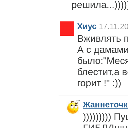
решила...)))))
Хиус
17.11.20
Вживлять 
А с дамами
было:"Меся
блестит,а 
горит !" :))
Жаннеточк
))))))))) П
ГИБДДшн