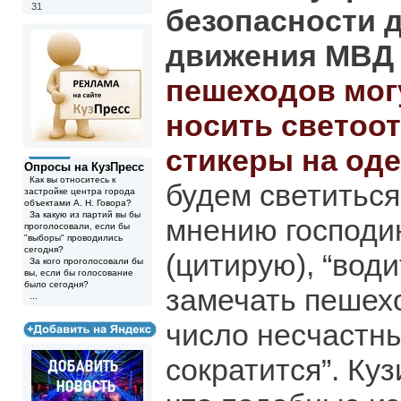
31
безопасности 
движения МВД
пешеходов мог
носить светоо
стикеры на од
Опросы на КузПресс
Как вы относитесь к
будем светиться
застройке центра города
объектами А. Н. Говора?
За какую из партий вы бы
мнению господи
проголосовали, если бы
"выборы" проводились
сегодня?
(цитирую), “вод
За кого проголосовали бы
вы, если бы голосование
было сегодня?
замечать пешехо
...
число несчастн
сократится”. Куз