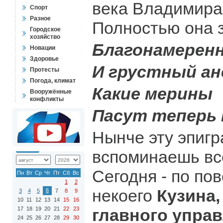
века Владимира
Спорт
Разное
Полностью она з
Городское
хозяйство
Благонамерен
Новации
Здоровье
И грустный ан
Протесты
Погода, климат
Какие мерины
Вооружённые
конфликты
Пасут теперь 
Нынче эту эпиг
вспоминаешь вс
Сегодня - по по
Пн
Вт
Ср
Чт
Пт
Сб
Вс
1
2
некоего
Кузина,
6
3
4
5
7
8
9
10
11
12
13
14
15
16
17
18
19
20
21
22
23
главного упра
24
25
26
27
28
29
30