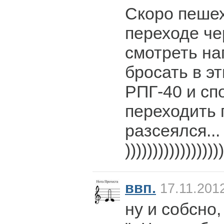
Скоро пешех
переходе че
смотреть на
бросать в э
РПГ-40 и сп
переходить 
разсеялся...
))))))))))))))))))
ввп.
17.11.201
ну и собсно,