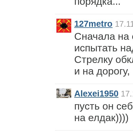
порядка...
127metro
17.11
Сначала на 
испытать на
Стрелку обк
и на дорогу,
Alexei1950
17.
пусть он се
на елдак))))