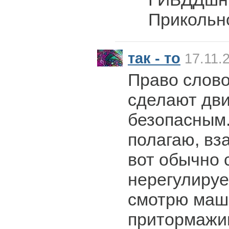
Прикольно
так - то
17.11.
Право слово
сделают дв
безопасным.
полагаю, вз
вот обычно 
нерегулируе
смотрю маш
притормажив