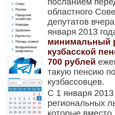
посланием пере
Спорт
областного Сов
Разное
Городское
депутатов вчера.
хозяйство
Новации
января 2013 го
Здоровье
Протесты
минимальный 
Погода, климат
Вооружённые
кузбасской пен
конфликты
700 рублей
ежем
такую пенсию по
кузбассовцев.
Пн
Вт
Ср
Чт
Пт
Сб
Вс
С 1 января 2013
1
2
3
4
5
6
7
8
9
региональных ль
10
11
12
13
14
15
16
17
18
19
20
21
22
23
которые вместо 
24
25
26
27
28
29
30