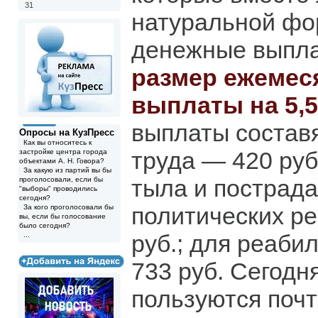
31
натуральной фо
денежные выпл
размер ежемес
выплаты на 5,
выплаты составя
Опросы на КузПресс
Как вы относитесь к
труда — 420 руб
застройке центра города
объектами А. Н. Говора?
За какую из партий вы бы
тыла и пострад
проголосовали, если бы
"выборы" проводились
сегодня?
политических р
За кого проголосовали бы
вы, если бы голосование
было сегодня?
руб.; для реаб
...
733 руб. Сегодн
пользуются почт