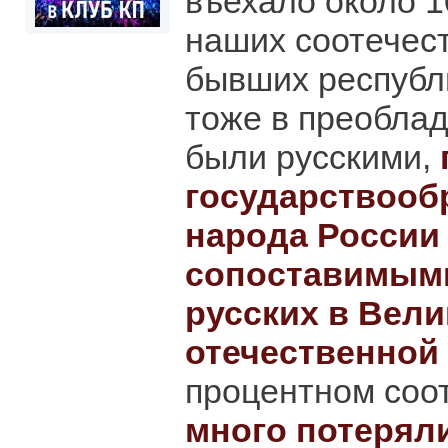
въехало около 
наших соотечес
бывших республ
тоже в преобла
были русскими,
государствооб
народа России
сопоставимыми
русских в Вели
отечественной
процентном со
много потерял