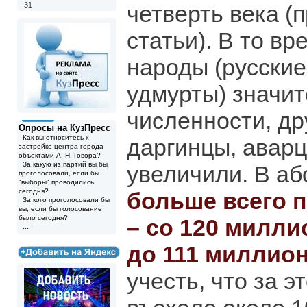
31
четверть века (
статьи). В то вр
народы (русские
удмурты) значит
численности, др
Опросы на КузПресс
Как вы относитесь к
даргинцы, аварц
застройке центра города
объектами А. Н. Говора?
За какую из партий вы бы
увеличили. В а
проголосовали, если бы
"выборы" проводились
сегодня?
больше всего 
За кого проголосовали бы
вы, если бы голосование
было сегодня?
– со 120 милли
...
до 111 миллион
учесть, что за э