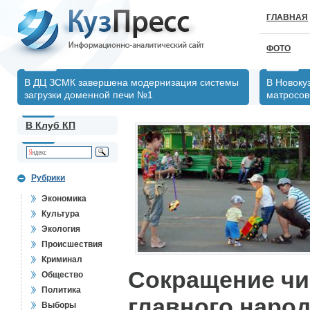
ГЛАВНАЯ
ФОТО
В ДЦ ЗСМК завершена модернизация системы
В Новоку
загрузки доменной печи №1
матросов
В Клуб КП
Рубрики
Экономика
Культура
Экология
Происшествия
Криминал
Сокращение чи
Общество
Политика
главного народ
Выборы