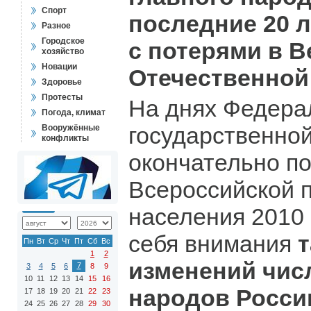
Спорт
последние 20 
Разное
Городское
с потерями в 
хозяйство
Новации
Отечественной
Здоровье
Протесты
На днях Федера
Погода, климат
государственной
Вооружённые
конфликты
окончательно по
Всероссийской 
населения 2010 
себя внимания
Пн
Вт
Ср
Чт
Пт
Сб
Вс
1
2
изменений чис
7
3
4
5
6
8
9
10
11
12
13
14
15
16
народов Росси
17
18
19
20
21
22
23
24
25
26
27
28
29
30