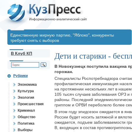
Единственную мирную партию, "Яблоко", конкуренты
требуют снять с выборов
В Клуб КП
Дети и старики - бесп
В Новокузнецк поступила вакцина п
горожан.
Рубрики
Специалисты Роспотребнадзора считаю
профилактическая иммунизация населе
Экономика
на протяжении нескольких лет в нашем 
Культура
105 тысяч случаев заболевания ОРЗ и 
Экология
районы. Последний эпидемиологический
Происшествия
гриппом и ОРВИ переболело более сем
Криминал
В этом году эпидсезон ожидается в ян
России будет носить затяжной и вялот
Общество
ожидается, подъем заболеваемости гри
Политика
В, входящих в состав противогриппозны
Выборы