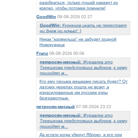
разобраться, только пущай накажут их
крепко, чтобы потомки помнили!
GoodWin
08-08-2026 02:27
GoodWin:
Кузнецов икать не перестает
ни днем ни ночью! :)
Никак "кормильца" не забудет родной
Новокузнецк
Franz
08-08-2026 00:06
петросян-месный:
Журавлев это
Терешкова предстоящих выборов ,к нему
приходят м...
Кто ему письма мешками писать будет? От
датских черепах пошта не возит, а
изнасилованные им русские куры
безграмотные.
петросян-месный
07-08-2026 23:22
петросян-месный:
Журавлев это
Терешкова предстоящих выборов ,к нему
приходят м...
Да кстати когда уберут Яблоко, а его при