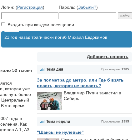
Логин: (
Регистрация
)
Пароль: (
Забыли?
)
Входить при каждом посещении
21 год назад трагически погиб Михаил Евдокимов
Добавить новость
Тема дня
Просмотров:
1285
около 52 тысяч
За полметра до метро, или Где б взять
ляется
власть, которая не всласть?
и, которая уже
Владимир Путин зачастил в
ано чуть более
Сибирь...
и Центральный
 В это время
007 года в
Тема недели
Просмотров:
2995
селения. Как
типов А 1, А3,
"Шансы не нулевые"
Одиннадцать партий поборются