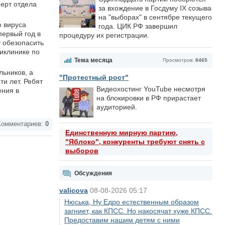
перт отдела
за вхождение в Госдуму IX созыва
на "выборах" в сентябре текущего
о вируса
года. ЦИК РФ завершил
первый год в
процедуру их регистрации.
 обезопасить
ликлинике по
Тема месяца
Просмотров:
8465
льников, а
"Протестный рост"
и лет. Ребят
Видеохостинг YouTube несмотря
ения в
на блокировки в РФ прирастает
аудиторией.
омментариев:
0
Единственную мирную партию,
"Яблоко", конкуренты требуют снять с
выборов
Обсуждения
valicova
08-08-2026 05:17
Нюська, Ну Едро естественным образом
загниет, как КПСС. Но накосячат хуже КПСС.
Предоставим нашим детям с ними