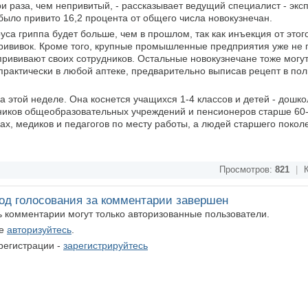
и раза, чем непривитый, - рассказывает ведущий специалист - экс
ыло привито 16,2 процента от общего числа новокузнечан.
руса гриппа будет больше, чем в прошлом, так как инъекция от этог
рививок. Кроме того, крупные промышленные предприятия уже не 
рививают своих сотрудников. Остальные новокузнечане тоже могут
 практически в любой аптеке, предварительно выписав рецепт в по
 этой неделе. Она коснется учащихся 1-4 классов и детей - дошко
ников общеобразовательных учреждений и пенсионеров старше 60-т
лах, медиков и педагогов по месту работы, а людей старшего покол
Просмотров:
821
|
К
од голосования за комментарии завершен
ть комментарии могут только авторизованные пользователи.
те
авторизуйтесь
.
регистрации -
зарегистрируйтесь