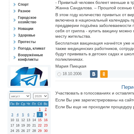
- Привитый человек болеет меньше в тр
Спорт
Жанна Сандалова. – Прошлой осенью б
Разное
В этом году количество привитых от ви
Городское
включена в национальный календарь п
хозяйство
преддверии подъёма заболеваемости п
Новации
себя от гриппа - купить вакцину можно
Здоровье
месту жительства.
Протесты
Бесплатная вакцинация начнётся уже на
также медицинских работников, сотруд
Погода, климат
будут прививать в детских садах и шко
Вооружённые
поликлиниках.
конфликты
Мария Пиецкая
18.10.2006
Пери
Участвовать в голосованиях и оставля
Если Вы уже зарегистрированы на сай
Пн
Вт
Ср
Чт
Пт
Сб
Вс
Если Вы еще не проходили процедуру 
1
2
3
4
5
6
7
8
9
10
11
12
13
14
15
16
17
18
19
20
21
22
23
24
25
26
27
28
29
30