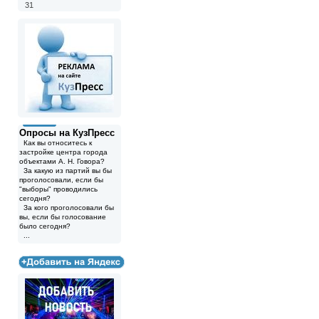
31
Опросы на КузПресс
Как вы относитесь к
застройке центра города
объектами А. Н. Говора?
За какую из партий вы бы
проголосовали, если бы
"выборы" проводились
сегодня?
За кого проголосовали бы
вы, если бы голосование
было сегодня?
...