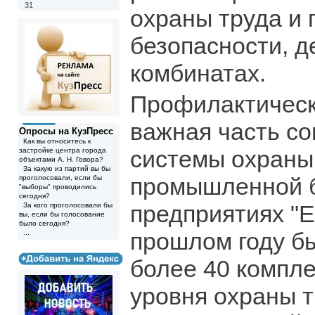
31
охраны труда и
безопасности, 
комбинатах.
Профилактическ
важная часть с
Опросы на КузПресс
Как вы относитесь к
системы охраны
застройке центра города
объектами А. Н. Говора?
За какую из партий вы бы
промышленной б
проголосовали, если бы
"выборы" проводились
сегодня?
предприятиях "Е
За кого проголосовали бы
вы, если бы голосование
было сегодня?
прошлом году б
...
более 40 компл
уровня охраны т