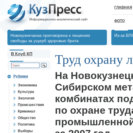
ГЛАВНАЯ
ФОТО
Новокузнечанка приговорена к лишению
Из-за БП
свободы за ущерб здоровью брата
В Клуб КП
Труд охрану 
На Новокузнец
Рубрики
Сибирском мет
Экономика
Культура
комбинатах по
Экология
Происшествия
по охране труд
Криминал
Общество
промышленной
Политика
Выборы