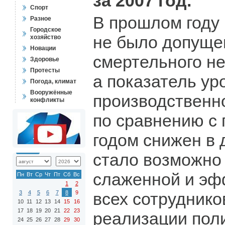
за 2007 год.
Спорт
В прошлом году
Разное
Городское
не было допуще
хозяйство
Новации
смертельного не
Здоровье
Протесты
а показатель ур
Погода, климат
Вооружённые
производственн
конфликты
по сравнению с
годом снижен в 
стало возможно
слаженной и эф
Пн
Вт
Ср
Чт
Пт
Сб
Вс
1
2
3
4
5
6
7
8
9
всех сотруднико
10
11
12
13
14
15
16
17
18
19
20
21
22
23
реализации поли
24
25
26
27
28
29
30