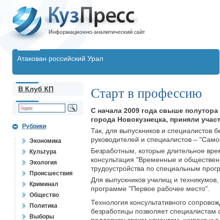
Атакован российский Урал
В Клуб КП
Старт в профессию
С начала 2009 года свыше полутора
города Новокузнецка, приняли учас
Рубрики
Так, для выпускников и специалистов 
руководителей и специалистов – "Само
Экономика
Безработным, которые длительное вре
Культура
консультация "Временные и обществен
Экология
трудоустройства по специальным прог
Происшествия
Для выпускников училищ и техникумов,
Криминал
программе "Первое рабочее место".
Общество
Технология консультативного сопровож
Политика
безработицы позволяет специалистам 
Выборы