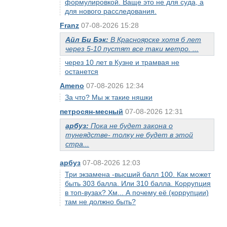
формулировкой. Ваще это не для суда, а
для нового расследования.
Franz
07-08-2026 15:28
Айл Би Бэк:
В Красноярске хотя б лет
через 5-10 пустят все таки метро. ...
через 10 лет в Кузне и трамвая не
останется
Ameno
07-08-2026 12:34
За что? Мы ж такие няшки
петросян-месный
07-08-2026 12:31
арбуз:
Пока не будет закона о
тунеядстве- толку не будет в этой
стра...
арбуз
07-08-2026 12:03
Три экзамена -высший балл 100. Как может
быть 303 балла. Или 310 балла. Коррупция
в топ-вузах? Хм... А почему её (коррупции)
там не должно быть?