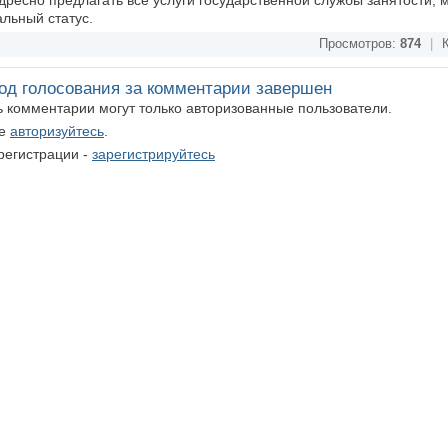
дресно предлагать все услуги государственной службы занятости, 
альный статус.
Просмотров:
874
|
К
од голосования за комментарии завершен
ть комментарии могут только авторизованные пользователи.
те
авторизуйтесь
.
регистрации -
зарегистрируйтесь