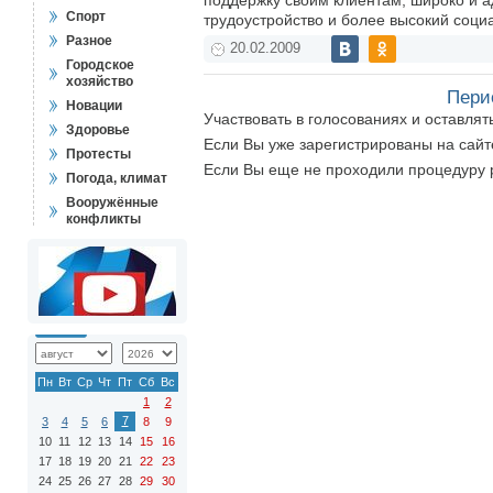
поддержку своим клиентам, широко и а
Спорт
трудоустройство и более высокий соци
Разное
20.02.2009
Городское
хозяйство
Пери
Новации
Участвовать в голосованиях и оставля
Здоровье
Если Вы уже зарегистрированы на сай
Протесты
Если Вы еще не проходили процедуру 
Погода, климат
Вооружённые
конфликты
Пн
Вт
Ср
Чт
Пт
Сб
Вс
1
2
7
3
4
5
6
8
9
10
11
12
13
14
15
16
17
18
19
20
21
22
23
24
25
26
27
28
29
30