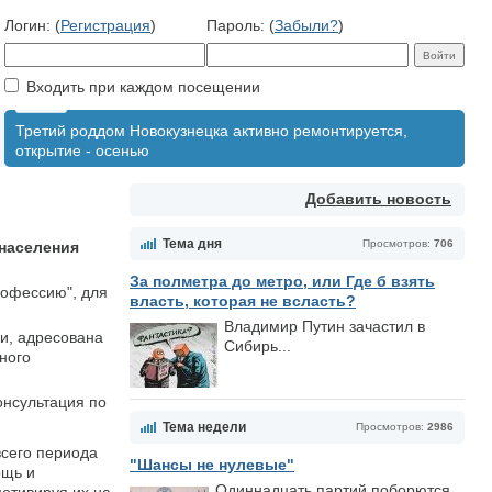
Логин: (
Регистрация
)
Пароль: (
Забыли?
)
Входить при каждом посещении
Третий роддом Новокузнецка активно ремонтируется,
открытие - осенью
Добавить новость
Тема дня
Просмотров:
706
 населения
За полметра до метро, или Где б взять
рофессию", для
власть, которая не всласть?
Владимир Путин зачастил в
и, адресована
Сибирь...
ного
онсультация по
Тема недели
Просмотров:
2986
всего периода
"Шансы не нулевые"
ощь и
Одиннадцать партий поборются