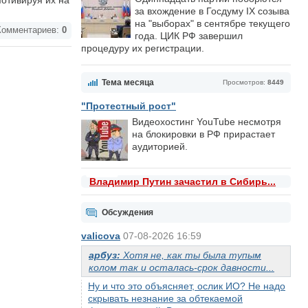
мотивируя их на
за вхождение в Госдуму IX созыва
на "выборах" в сентябре текущего
омментариев:
0
года. ЦИК РФ завершил
процедуру их регистрации.
Тема месяца
Просмотров:
8449
"Протестный рост"
Видеохостинг YouTube несмотря
на блокировки в РФ прирастает
аудиторией.
Владимир Путин зачастил в Сибирь...
Обсуждения
valicova
07-08-2026 16:59
арбуз:
Хотя не, как ты была тупым
колом так и осталась-срок давности...
Ну и что это объясняет, ослик ИО? Не надо
скрывать незнание за обтекаемой