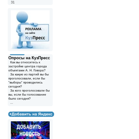
31
Опросы на КузПресс
Как вы относитесь к
застройке центра города
объектами А. Н. Говора?
За какую из партий вы бы
проголосовали, если бы
"выборы" проводились
сегодня?
За кого проголосовали бы
вы, если бы голосование
было сегодня?
...