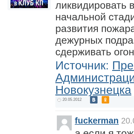
ликвидировать в
начальной стади
развития пожар
дежурных подр
сдерживать огон
Источник:
Пре
Администрации
Новокузнецка
20.05.2012
fuckerman
20.
а если я тож