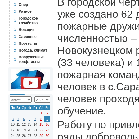
В городской чер
Спорт
уже создано 62
Разное
Городское
пожарные дружи
хозяйство
Новации
численностью – 
Здоровье
Протесты
Новокузнецком 
Погода, климат
Вооружённые
(33 человека) и
конфликты
пожарная команд
человек в с.Са
человек проходя
обучение.
Пн
Вт
Ср
Чт
Пт
Сб
Вс
1
2
3
4
5
6
7
8
9
Работу по прив
10
11
12
13
14
15
16
17
18
19
20
21
22
23
ряды доброволь
24
25
26
27
28
29
30