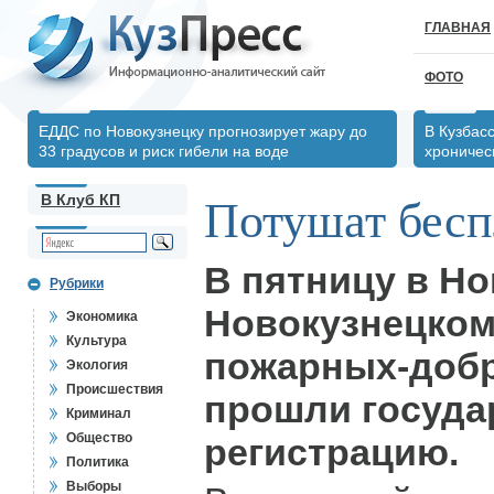
ГЛАВНАЯ
ФОТО
ЕДДС по Новокузнецку прогнозирует жару до
В Кузбас
33 градусов и риск гибели на воде
хрониче
В Клуб КП
Потушат бесп
В пятницу в Но
Рубрики
Новокузнецком
Экономика
Культура
пожарных-доб
Экология
Происшествия
прошли госуда
Криминал
Общество
регистрацию.
Политика
Выборы