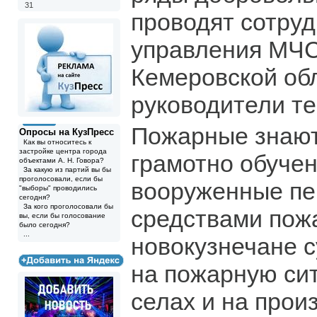
31
проводят сотруд
управления МЧС
Кемеровской об
руководители те
Пожарные знают 
Опросы на КузПресс
Как вы относитесь к
застройке центра города
грамотно обуче
объектами А. Н. Говора?
За какую из партий вы бы
проголосовали, если бы
вооруженные п
"выборы" проводились
сегодня?
За кого проголосовали бы
средствами пож
вы, если бы голосование
было сегодня?
...
новокузнечане 
на пожарную си
селах и на прои