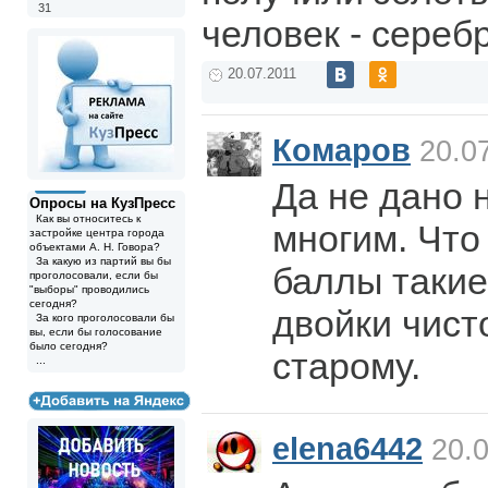
31
человек - сереб
20.07.2011
Комаров
20.07
Да не дано 
Опросы на КузПресс
Как вы относитесь к
многим. Что
застройке центра города
объектами А. Н. Говора?
За какую из партий вы бы
баллы такие 
проголосовали, если бы
"выборы" проводились
сегодня?
двойки чист
За кого проголосовали бы
вы, если бы голосование
было сегодня?
старому.
...
elena6442
20.0