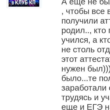
А еще не бы
, чтобы все
получили атт
родил.., кто
учился, а кт
не столь от
этот аттеста
нужен был))
было...те п
заработали 
трудясь и уч
еще и ЕГЭ 