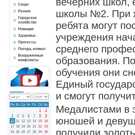
вечерних школ, 
Спорт
школы №2. При 
Разное
Городское
ребята могут по
хозяйство
Новации
учреждения нач
Здоровье
Протесты
среднего профе
Погода, климат
Вооружённые
образования. П
конфликты
обучения они сн
Единый государ
и смогут получит
Пн
Вт
Ср
Чт
Пт
Сб
Вс
Медалистами в э
1
2
3
4
5
6
7
8
9
юношей и девуш
10
11
12
13
14
15
16
17
18
19
20
21
22
23
получили золоты
24
25
26
27
28
29
30