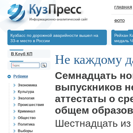
ГЛАВНАЯ
ФОТО
Кузбасс по дорожной аварийности вышел на
Рейхан К
33-е место в России
медаль Ч
В Клуб КП
Не каждому д
Семнадцать но
Рубрики
выпускников н
Экономика
Культура
аттестаты о ср
Экология
Происшествия
общем образов
Криминал
Общество
Шестнадцать из 
Политика
Выборы