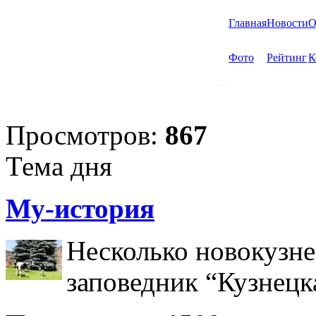
Главная
Новости
О
Фото
Рейтинг
К
Просмотров:
867
Тема дня
Му-история
Несколько новокузне
заповедник “Кузнецк