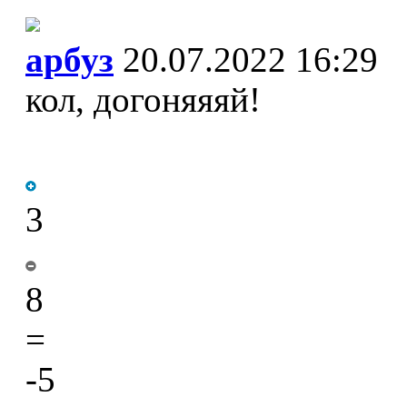
арбуз
20.07.2022 16:29
кол, догоняяяй!
3
8
=
-5