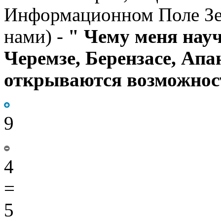
Информационном Поле Земл
нами) -
" Чему меня науч
Черемзе, Берензасе, Апа
открываются возможност
9
4
=
5