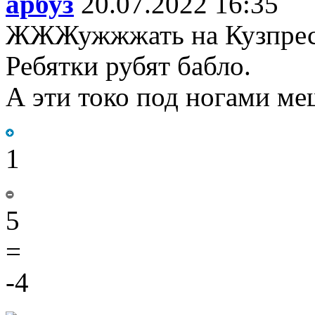
арбуз
20.07.2022 16:35
ЖЖЖужжжать на Кузпресе
Ребятки рубят бабло.
А эти токо под ногами м
1
5
=
-4