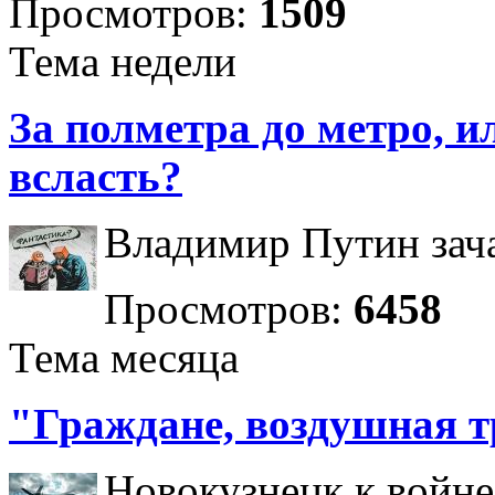
Просмотров:
1509
Тема недели
За полметра до метро, ил
всласть?
Владимир Путин зача
Просмотров:
6458
Тема месяца
"Граждане, воздушная т
Новокузнецк к войне 