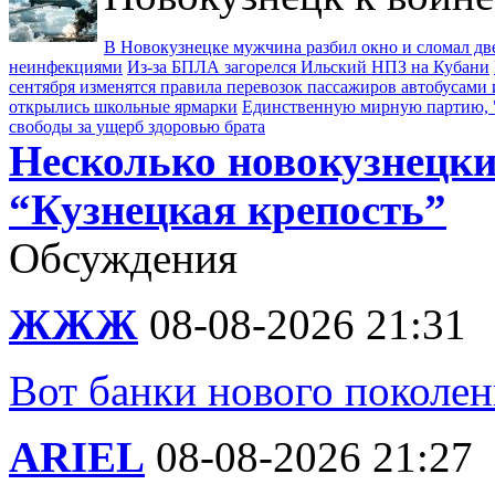
В Новокузнецке мужчина разбил окно и сломал д
неинфекциями
Из-за БПЛА загорелся Ильский НПЗ на Кубани
сентября изменятся правила перевозок пассажиров автобусами 
открылись школьные ярмарки
Единственную мирную партию, "
свободы за ущерб здоровью брата
Несколько новокузнецки
“Кузнецкая крепость”
Обсуждения
ЖЖЖ
08-08-2026 21:31
Вот банки нового поколен
ARIEL
08-08-2026 21:27