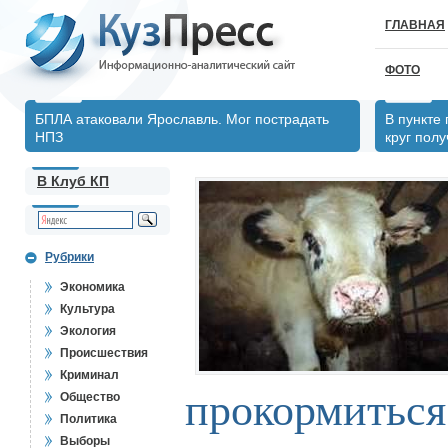
ГЛАВНАЯ
ФОТО
БПЛА атаковали Ярославль. Мог пострадать
В пункте
НПЗ
круг пол
В Клуб КП
Рубрики
Экономика
Культура
Экология
Происшествия
Криминал
прокормиться
Общество
Политика
Выборы