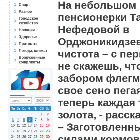
На небольшом
Спорт
Разное
пенсионерки Т
Городское
хозяйство
Нефедовой в
Новации
Здоровье
Орджоникидзев
Протесты
чистота – с пе
Погода, климат
Вооружённые
конфликты
не скажешь, чт
забором флегм
свое сено пегая
теперь каждая 
Пн
Вт
Ср
Чт
Пт
Сб
Вс
золота, - расск
1
2
6
3
4
5
7
8
9
– Заготовленн
10
11
12
13
14
15
16
17
18
19
20
21
22
23
силами кормов
24
25
26
27
28
29
30