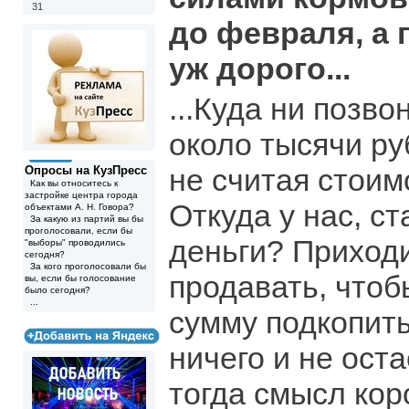
31
до февраля, а 
уж дорого...
...Куда ни позво
около тысячи руб
не считая стоим
Опросы на КузПресс
Как вы относитесь к
застройке центра города
Откуда у нас, ст
объектами А. Н. Говора?
За какую из партий вы бы
проголосовали, если бы
деньги? Приходи
"выборы" проводились
сегодня?
За кого проголосовали бы
продавать, чтоб
вы, если бы голосование
было сегодня?
...
сумму подкопить
ничего и не оста
тогда смысл кор