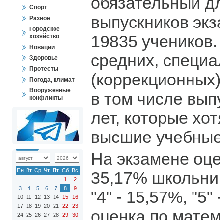
обязательный д
Спорт
выпускников экз
Разное
Городское
19835 учеников.
хозяйство
Новации
средних, специ
Здоровье
Протесты
(коррекционных)
Погода, климат
Вооружённые
в том числе вы
конфликты
лет, которые хот
высшие учебные
На экзамене оце
Пн
Вт
Ср
Чт
Пт
Сб
Вс
35,17% школьнико
1
2
3
4
5
6
7
8
9
"4" - 15,57%, "5"
10
11
12
13
14
15
16
17
18
19
20
21
22
23
оценка по матем
24
25
26
27
28
29
30