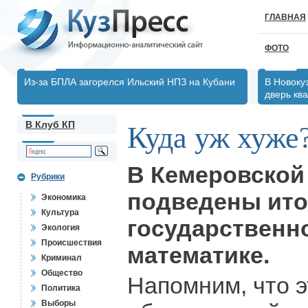
ГЛАВНАЯ
ФОТО
Из-за БПЛА загорелся Ильский НПЗ на Кубани
В Новоку
дверь кв
В Клуб КП
Куда уж хуже?
В Кемеровской
Рубрики
подведены ито
Экономика
Культура
государственно
Экология
Происшествия
математике.
Криминал
Общество
Напомним, что э
Политика
Выборы