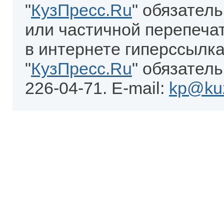
"
КузПресс.Ru
" обязател
или частичной перепеча
в интернете гиперссылка
"
КузПресс.Ru
" обязатель
226-04-71. E-mail:
kp@kuz