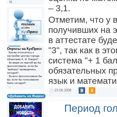
31
– 3,1.
Отметим, что у 
получивших на э
в аттестате буд
"3", так как в эт
Опросы на КузПресс
Как вы относитесь к
застройке центра города
система "+ 1 ба
объектами А. Н. Говора?
За какую из партий вы бы
проголосовали, если бы
обязательных пр
"выборы" проводились
сегодня?
За кого проголосовали бы
язык и математи
вы, если бы голосование
было сегодня?
...
23.06.2008
Период го