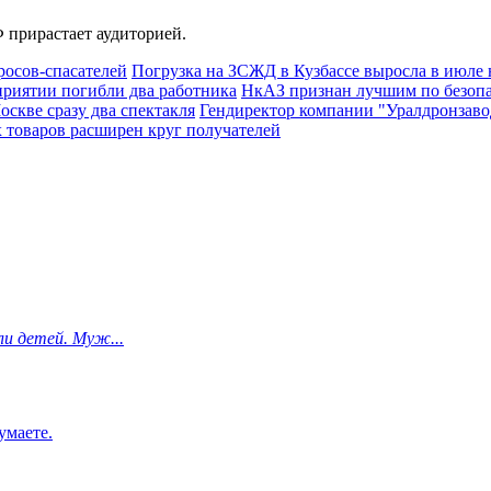
 прирастает аудиторией.
росов-спасателей
Погрузка на ЗСЖД в Кузбассе выросла в июле 
приятии погибли два работника
НкАЗ признан лучшим по безопа
скве сразу два спектакля
Гендиректор компании "Уралдронзавод
х товаров расширен круг получателей
и детей. Муж...
умаете.