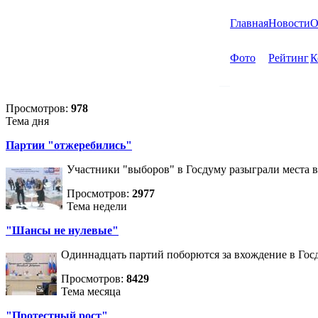
Главная
Новости
О
Фото
Рейтинг
К
Просмотров:
978
Тема дня
Партии "отжеребились"
Участники "выборов" в Госдуму разыграли места 
Просмотров:
2977
Тема недели
"Шансы не нулевые"
Одиннадцать партий поборются за вхождение в Госд
Просмотров:
8429
Тема месяца
"Протестный рост"