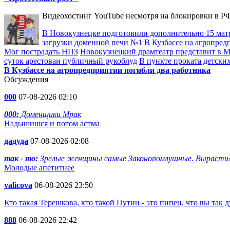
Видеохостинг YouTube несмотря на блокировки в РФ
В Новокузнецке подготовили дополнительно 15 мат
загрузки доменной печи №1
В Кузбассе на агропред
Мог пострадать НПЗ
Новокузнецкий драмтеатр представит в Мо
суток арестован публичный рукоблуд
В пункте проката детски
В Кузбассе на агропредприятии погибли два работника
Обсуждения
000
07-08-2026 02:10
000:
Доменщики Мрак
Надышишся и потом астма
дадуда
07-08-2026 02:08
так - то:
Зрелые женщины самые Законопомлушные. Вырастил
Молодые апетитнее
valicova
06-08-2026 23:50
Кто такая Терешкова, кто такой Путин - это пипец, что вы так д
888
06-08-2026 22:42