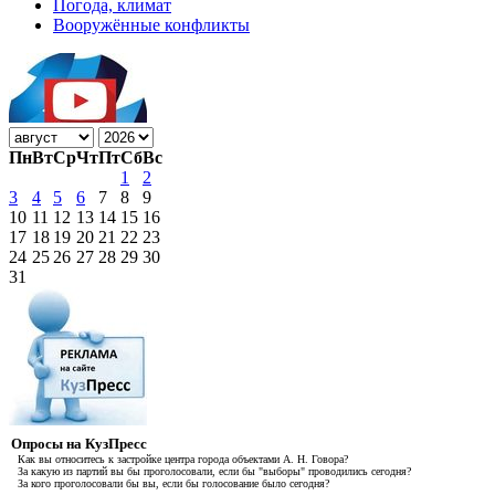
Погода, климат
Вооружённые конфликты
Пн
Вт
Ср
Чт
Пт
Сб
Вс
1
2
3
4
5
6
7
8
9
10
11
12
13
14
15
16
17
18
19
20
21
22
23
24
25
26
27
28
29
30
31
Опросы на КузПресс
Как вы относитесь к застройке центра города объектами А. Н. Говора?
За какую из партий вы бы проголосовали, если бы "выборы" проводились сегодня?
За кого проголосовали бы вы, если бы голосование было сегодня?