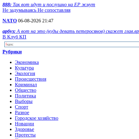
888:
Так вот идут и послушно на ЕР жмут
Не задумываясь Не сопоставляя
NATO
06-08-2026 21:47
арбуз:
А вот на это (куды девать петеросянов) скажет глав.вра
В Клуб КП
Рубрики
Экономика
Культура
Экология
Происшествия
Криминал
Общество
Политика
Выборы
Спорт
Разное
Городское хозяйство
Новации
Здоровье
Протесты