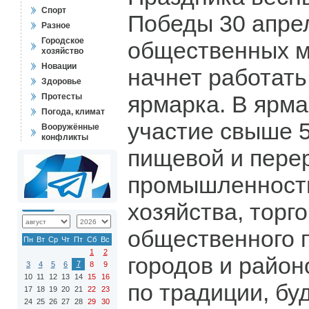
Спорт
Победы 30 апре
Разное
Городское
общественных 
хозяйство
Новации
начнет работать
Здоровье
ярмарка. В ярма
Протесты
Погода, климат
участие свыше 
Вооружённые
конфликты
пищевой и пер
промышленности
хозяйства, торго
общественного п
Пн
Вт
Ср
Чт
Пт
Сб
Вс
1
2
городов и район
7
3
4
5
6
8
9
10
11
12
13
14
15
16
по традиции, бу
17
18
19
20
21
22
23
24
25
26
27
28
29
30