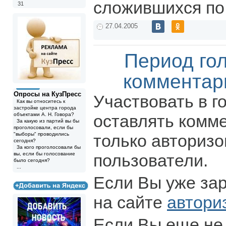
сложившихся по
31
27.04.2005
Период го
комментар
Опросы на КузПресс
Участвовать в г
Как вы относитесь к
застройке центра города
объектами А. Н. Говора?
оставлять комм
За какую из партий вы бы
проголосовали, если бы
"выборы" проводились
только авториз
сегодня?
За кого проголосовали бы
вы, если бы голосование
пользователи.
было сегодня?
...
Если Вы уже за
на сайте
автори
Если Вы еще не