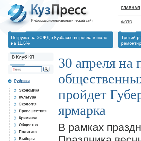
ГЛАВНАЯ
ФОТО
Погрузка на ЗСЖД в Кузбассе выросла в июле
Третий р
на 11,6%
ремонтир
В Клуб КП
30 апреля на
общественны
Рубрики
пройдет Губе
Экономика
Культура
Экология
ярмарка
Происшествия
Криминал
В рамках празд
Общество
Политика
Праздника весны
Выборы