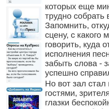
31
которых еще ми
трудно собрать 
Запомнить, отку
сцену, с какого 
говорить, куда 
Опросы на КузПресс
Как вы относитесь к
исполнения песн
застройке центра города
объектами А. Н. Говора?
За какую из партий вы бы
забыть слова - з
проголосовали, если бы
"выборы" проводились
сегодня?
успешно справи
За кого проголосовали бы
вы, если бы голосование
было сегодня?
Но вот зал стал
...
гостями, зрител
глазки беспокой