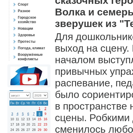
сказочных геро
Спорт
Волка и семеры
Разное
Городское
зверушек из "Т
хозяйство
Новации
Для дошкольник
Здоровье
Протесты
выход на сцену.
Погода, климат
Вооружённые
началом выступ
конфликты
привычных упра
распевание, пед
было сориентир
в пространстве 
Пн
Вт
Ср
Чт
Пт
Сб
Вс
1
2
3
4
5
6
7
8
9
сцены. Робкими
10
11
12
13
14
15
16
17
18
19
20
21
22
23
сменилось любо
24
25
26
27
28
29
30