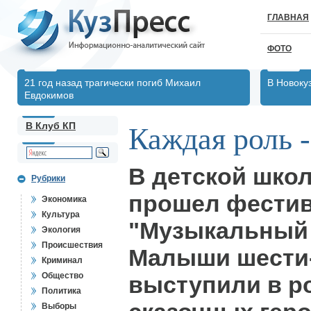
ГЛАВНАЯ
ФОТО
21 год назад трагически погиб Михаил
В Новоку
Евдокимов
В Клуб КП
Каждая роль -
В детской школ
Рубрики
прошел фестив
Экономика
Культура
"Музыкальный 
Экология
Происшествия
Малыши шести-
Криминал
Общество
выступили в 
Политика
Выборы