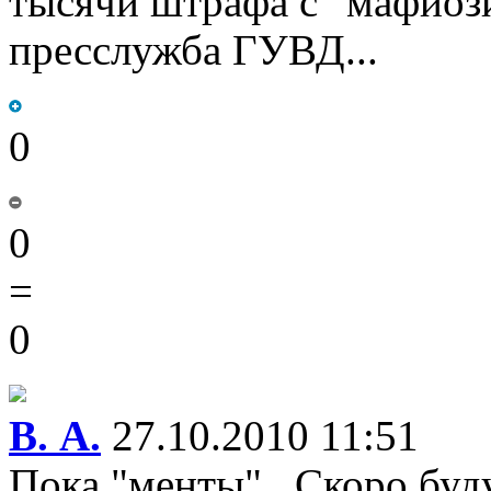
тысячи штрафа с "мафиози
пресслужба ГУВД...
0
0
=
0
В. А.
27.10.2010 11:51
Пока "менты"...Скоро буду