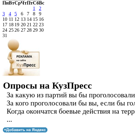
Пн
Вт
Ср
Чт
Пт
Сб
Вс
1
2
3
4
5
6
7
8
9
10
11
12
13
14
15
16
17
18
19
20
21
22
23
24
25
26
27
28
29
30
31
Опросы на КузПресс
За какую из партий вы бы проголосовали
За кого проголосовали бы вы, если бы го
Когда окончатся боевые действия на тер
...