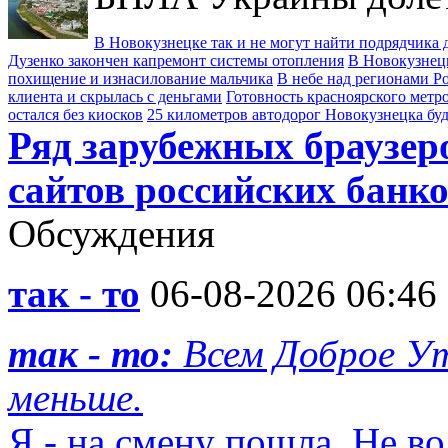
В Новокузнецке так и не могут найти подрядчика д
Дузенко закончен капремонт системы отопления
В Новокузнецк
похищение и изнасилование мальчика
В небе над регионами Р
клиента и скрылась с деньгами
Готовность красноярского метро
остался без киосков
25 километров автодорог Новокузнецка бу
Ряд зарубежных браузер
сайтов российских банк
Обсуждения
так - то
06-08-2026 06:46
так - то:
Всем Доброе Ут
меньше.
Я - на смену пошла. Не во