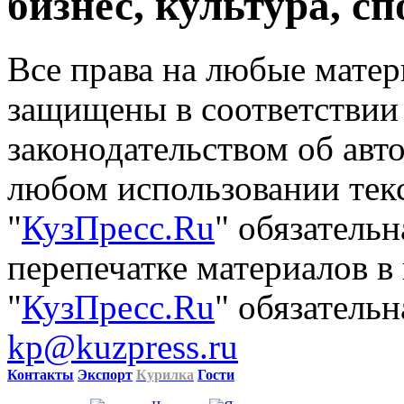
бизнес, культура, сп
Все права на любые матер
защищены в соответствии
законодательством об авт
любом использовании тек
"
КузПресс.Ru
" обязатель
перепечатке материалов в
"
КузПресс.Ru
" обязательн
kp@kuzpress.ru
Контакты
Экспорт
Курилка
Гости