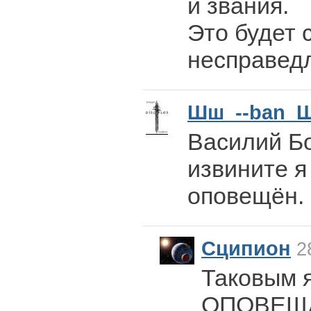
и звания.
Это будет 
несправед
Шш_--ban_
Василий Б
извините я
оповещён.
Сципион
28
Таковым я
ОПОВЕЩ