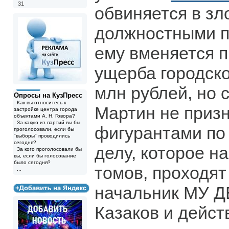
31
обвиняется в з
должностными п
ему вменяется 
ущерба городско
млн рублей, но 
Опросы на КузПресс
Как вы относитесь к
Мартин не призн
застройке центра города
объектами А. Н. Говора?
За какую из партий вы бы
фигурантами по
проголосовали, если бы
"выборы" проводились
сегодня?
делу, которое н
За кого проголосовали бы
вы, если бы голосование
было сегодня?
томов, проходя
...
начальник МУ 
Казаков и дейс