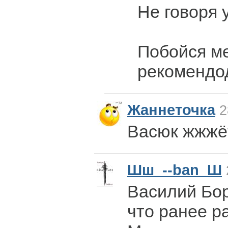
Не говоря 
Побойся м
рекомендод
Жаннеточка
2
Васюк жжжё
Шш_--ban_Ш
Василий Бо
что ранее р