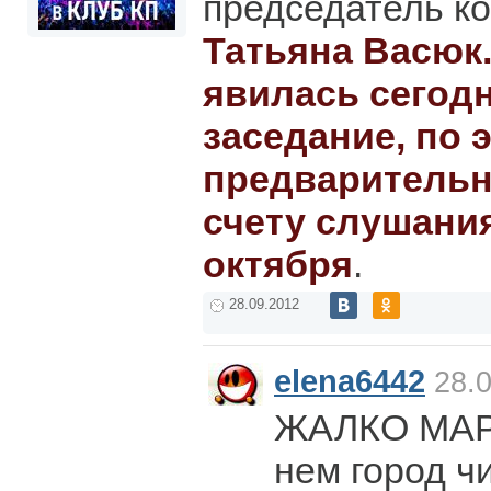
председатель к
Татьяна Васюк
явилась сегодн
заседание, по 
предварительн
счету слушания
октября
.
28.09.2012
elena6442
28.0
ЖАЛКО МАРТ
нем город ч