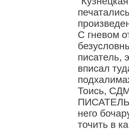
"Кузнецкая 
печаталис
произведен
С гневом о
безусловны
писатель, э
вписал туд
подхалима
Тоись, СДМ
ПИСАТЕЛЬ,
него бочар
точить в к