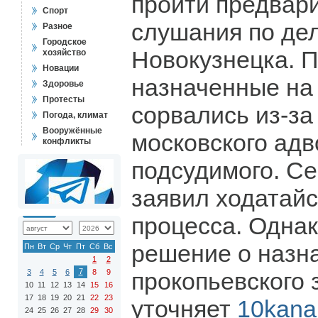
пройти предвар
Спорт
слушания по де
Разное
Городское
Новокузнецка. 
хозяйство
Новации
назначенные на 
Здоровье
Протесты
сорвались из-за
Погода, климат
Вооружённые
московского адв
конфликты
подсудимого. С
заявил ходатайс
процесса. Однак
решение о назн
Пн
Вт
Ср
Чт
Пт
Сб
Вс
1
2
7
3
4
5
6
8
9
прокопьевского 
10
11
12
13
14
15
16
17
18
19
20
21
22
23
уточняет
10kanal
24
25
26
27
28
29
30