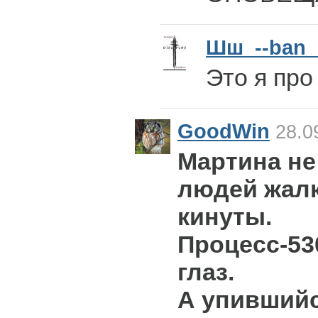
Шш_--ban
Это я про
GoodWin
28.0
Мартина не
людей жалк
кинуты.
Процесс-53
глаз.
А упивший