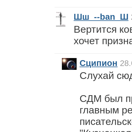
Шш_--ban_Ш
Вертится ко
хочет призн
Сципион
28.
Слухай сю
СДМ был п
главным р
писательск