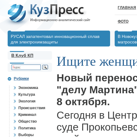
ГЛАВНАЯ
ФОТО
РУСАЛ запатентовал инновационный сплав
В Новоку
для электрохимзащиты
матросов
В Клуб КП
Ищите женщи
Новый перенос
Рубрики
"делу Мартина" 
Экономика
Культура
8 октября.
Экология
Происшествия
Сегодня в Цент
Криминал
Общество
суде Прокопьев
Политика
Выборы