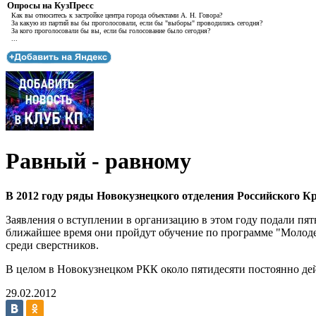
Опросы на КузПресс
Как вы относитесь к застройке центра города объектами А. Н. Говора?
За какую из партий вы бы проголосовали, если бы "выборы" проводились сегодня?
За кого проголосовали бы вы, если бы голосование было сегодня?
...
Равный - равному
В 2012 году ряды Новокузнецкого отделения Российского К
Заявления о вступлении в организацию в этом году подали пятн
ближайшее время они пройдут обучение по программе "Молоде
среди сверстников.
В целом в Новокузнецком РКК около пятидесяти постоянно дейс
29.02.2012