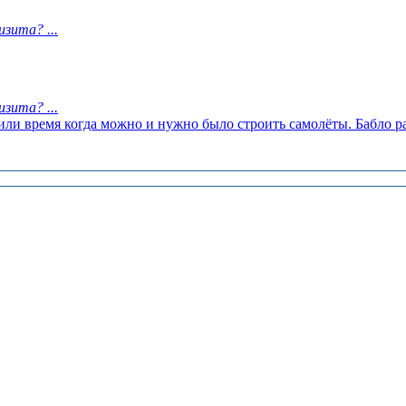
зита? ...
зита? ...
тили время когда можно и нужно было строить самолёты. Бабло р