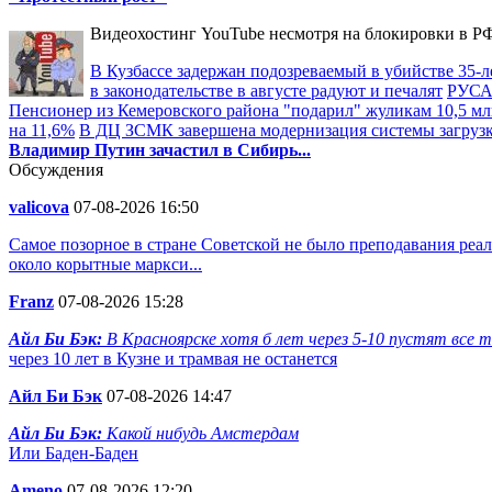
Видеохостинг YouTube несмотря на блокировки в РФ
В Кузбассе задержан подозреваемый в убийстве 35-л
в законодательстве в августе радуют и печалят
РУСАЛ
Пенсионер из Кемеровского района "подарил" жуликам 10,5 мл
на 11,6%
В ДЦ ЗСМК завершена модернизация системы загруз
Владимир Путин зачастил в Сибирь...
Обсуждения
valicova
07-08-2026 16:50
Самое позорное в стране Советской не было преподавания реал
около корытные маркси...
Franz
07-08-2026 15:28
Айл Би Бэк:
В Красноярске хотя б лет через 5-10 пустят все та
через 10 лет в Кузне и трамвая не останется
Айл Би Бэк
07-08-2026 14:47
Айл Би Бэк:
Какой нибудь Амстердам
Или Баден-Баден
Ameno
07-08-2026 12:20