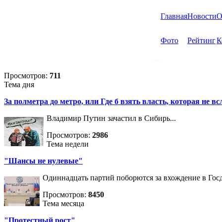
Главная
Новости
О
Фото
Рейтинг
К
Просмотров:
711
Тема дня
За полметра до метро, или Где б взять власть, которая не вс
Владимир Путин зачастил в Сибирь...
Просмотров:
2986
Тема недели
"Шансы не нулевые"
Одиннадцать партий поборются за вхождение в Госд
Просмотров:
8450
Тема месяца
"Протестный рост"