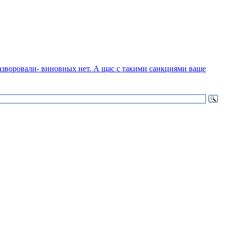
азворовали- виновных нет. А щас с такими санкциями ваще