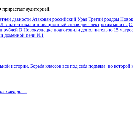
 прирастает аудиторией.
етней давности
Атакован российский Урал
Третий роддом Новок
 запатентовал инновационный сплав для электрохимзащиты
С
н рублей
В Новокузнецке подготовили дополнительно 15 матрос
ки доменной печи №1
ьной истории. Борьба классов все под себя подмяла, но которой
ки метро. ...