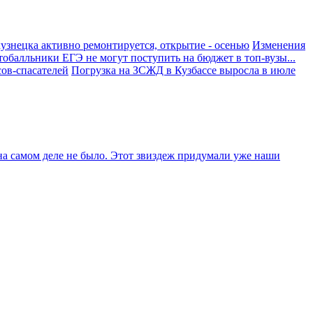
узнецка активно ремонтируется, открытие - осенью
Изменения
тобалльники ЕГЭ не могут поступить на бюджет в топ-вузы...
ов-спасателей
Погрузка на ЗСЖД в Кузбассе выросла в июле
 на самом деле не было. Этот звиздеж придумали уже наши