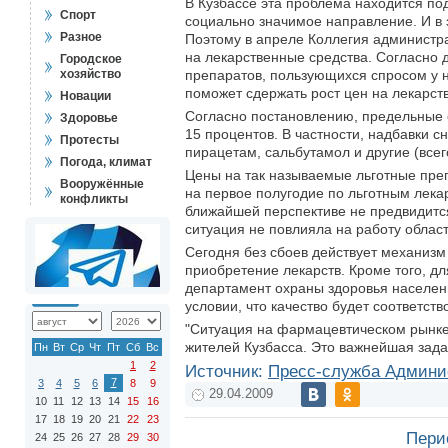
В Кузбассе эта проблема находится по
Спорт
социально значимое направление. И в 
Разное
Поэтому в апреле Коллегия администр
на лекарственные средства. Согласно 
Городское
хозяйство
препаратов, пользующихся спросом у н
поможет сдержать рост цен на лекарств
Новации
Согласно постановлению, предельные о
Здоровье
15 процентов. В частности, надбавки с
Протесты
пирацетам, сальбутамол и другие (всег
Погода, климат
Цены на так называемые льготные преп
Вооружённые
на первое полугодие по льготным лекар
конфликты
ближайшей перспективе не предвидится
ситуация не повлияла на работу облас
Сегодня без сбоев действует механиз
приобретение лекарств. Кроме того, д
департамент охраны здоровья населени
условии, что качество будет соответст
"Ситуация на фармацевтическом рынке
жителей Кузбасса. Это важнейшая задач
Пн
Вт
Ср
Чт
Пт
Сб
Вс
1
2
Источник:
Пресс-служба Админи
7
3
4
5
6
8
9
29.04.2009
10
11
12
13
14
15
16
17
18
19
20
21
22
23
Пери
24
25
26
27
28
29
30