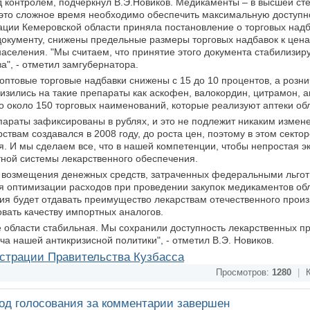
д контролем, подчеркнул В.Э.Новиков. Медикаменты – в высшей ст
это сложное время необходимо обеспечить максимальную доступно
ации Кемеровской области приняла постановление о торговых надб
документу, снижены предельные размеры торговых надбавок к цен
аселения. "Мы считаем, что принятие этого документа стабилизиру
а", - отметил замгубернатора.
птовые торговые надбавки снижены с 15 до 10 процентов, а рознич
низились на такие препараты как аскофен, валокордин, цитрамон, а
о около 150 торговых наименований, которые реализуют аптеки обл
араты зафиксированы в рублях, и это не подлежит никаким измен
ствам создавался в 2008 году, до роста цен, поэтому в этом секто
. И мы сделаем все, что в нашей компетенции, чтобы непростая э
тной системы лекарственного обеспечения.
м возмещения денежных средств, затраченных федеральными льго
ля оптимизации расходов при проведении закупок медикаментов об
я будет отдавать преимущество лекарствам отечественного произ
вовать качеству импортных аналогов.
 области стабильная. Мы сохранили доступность лекарственных п
а нашей антикризисной политики", - отметил В.Э. Новиков.
страции Правительства Кузбасса
Просмотров:
1280
|
К
од голосования за комментарии завершен