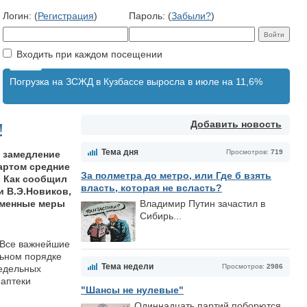
Логин: (
Регистрация
)
Пароль: (
Забыли?
)
Входить при каждом посещении
Погрузка на ЗСЖД в Кузбассе выросла в июле на 11,6%
Добавить новость
!
Тема дня
Просмотров:
719
 замедление
мартом средние
За полметра до метро, или Где б взять
. Как сообщил
власть, которая не всласть?
и В.Э.Новиков,
еменные меры
Владимир Путин зачастил в
Сибирь...
 Все важнейшие
льном порядке
Тема недели
Просмотров:
2986
редельных
 аптеки
"Шансы не нулевые"
Одиннадцать партий поборются