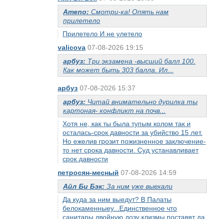
Ameno:
Смотри-ка! Опять нам
прилетело
Прилетело И не улетело
valicova
07-08-2026 19:15
арбуз:
Три экзамена -высший балл 100.
Как может быть 303 балла. Ил...
арбуз
07-08-2026 15:37
арбуз:
Читай внимательно дурилка ты
картоная- конфликт на почв...
Хотя не, как ты была тупым колом так и
осталась-срок давности за убийство 15 лет.
Но ежелив грозит пожизненное заключение-
то нет срока давности. Суд устанавливает
срок давности
петросян-месный
07-08-2026 14:59
Айл Би Бэк:
За ним уже выехали
Да куда за ним выедут? В Палаты
белокаменныеу...Единственное что
санитары двойную дозу клизмы поставят да