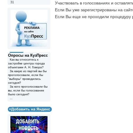
31
Участвовать в голосованиях и оставля
Если Вы уже зарегистрированы на сай
Если Вы еще не проходили процедуру 
Опросы на КузПресс
Как вы относитесь к
застройке центра города
объектами А. Н. Говора?
За какую из партий вы бы
проголосовали, если бы
"выборы" проводились
сегодня?
За кого проголосовали бы
вы, если бы голосование
было сегодня?
...