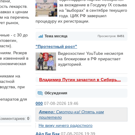
епени,
за вхождение в Госдуму IX созыва
сть лекарств.
на "выборах" в сентябре текущего
авках к ценам
года. ЦИК РФ завершил
ам на перечень
процедуру их регистрации.
ет рынок,
ные - с 30 до
Тема месяца
Просмотров:
8451
ктовегин,
асти).
"Протестный рост"
ениям. Резерв
Видеохостинг YouTube несмотря
ре изменений в
на блокировки в РФ прирастает
кономическая
аудиторией.
тниками на
Владимир Путин зачастил в Сибирь...
ластной
водства, при
Обсуждения
репаратов для
000
07-08-2026 19:46
Ameno:
Смотри-ка! Опять нам
прилетело
омментариев:
0
Не вижу ничего радостного
Айл Би Бэк
07-08-2026 19:39