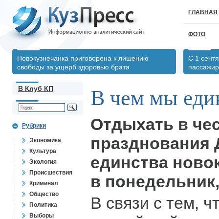
ГЛАВНАЯ
ФОТО
Новокузнечанка приговорена к лишению
С 1 сент
свободы за ущерб здоровью брата
пассажир
В Клуб КП
В чем мы ед
Отдыхать в че
Рубрики
празднования 
Экономика
Культура
единства ново
Экология
Происшествия
в понедельник,
Криминал
Общество
В связи с тем, ч
Политика
Выборы