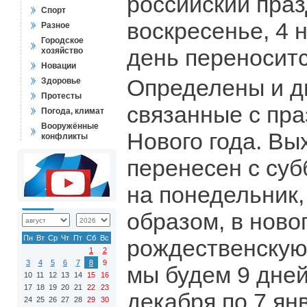
российский праз
Спорт
воскресенье, 4 
Разное
Городское
день переноситс
хозяйство
Новации
Определены и д
Здоровье
Протесты
связанные с пр
Погода, климат
Вооружённые
Нового года. Вы
конфликты
перенесен с суб
на понедельник,
образом, в ново
Пн
Вт
Ср
Чт
Пт
Сб
Вс
рождественскую
1
2
3
4
5
6
7
8
9
мы будем 9 дней
10
11
12
13
14
15
16
17
18
19
20
21
22
23
декабря по 7 ян
24
25
26
27
28
29
30