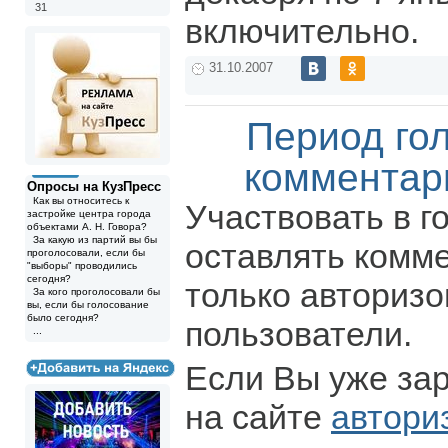
31
включительно.
31.10.2007
Период го
комментар
Опросы на КузПресс
Как вы относитесь к
Участвовать в г
застройке центра города
объектами А. Н. Говора?
За какую из партий вы бы
оставлять комм
проголосовали, если бы
"выборы" проводились
сегодня?
только авториз
За кого проголосовали бы
вы, если бы голосование
было сегодня?
пользователи.
...
Если Вы уже за
на сайте
автори