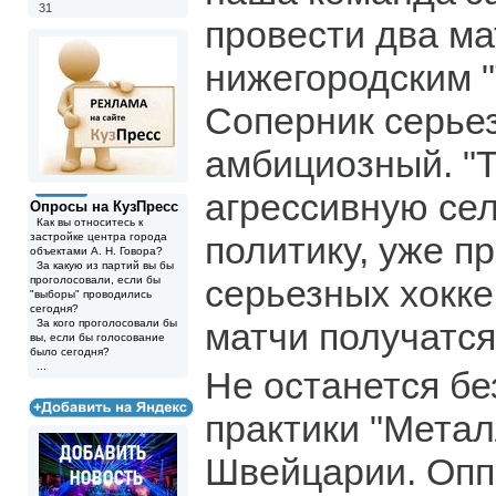
31
провести два ма
нижегородским "
Соперник серье
амбициозный. "
агрессивную се
Опросы на КузПресс
Как вы относитесь к
политику, уже п
застройке центра города
объектами А. Н. Говора?
За какую из партий вы бы
серьезных хокке
проголосовали, если бы
"выборы" проводились
сегодня?
матчи получатс
За кого проголосовали бы
вы, если бы голосование
было сегодня?
...
Не останется бе
практики "Метал
Швейцарии. Оп