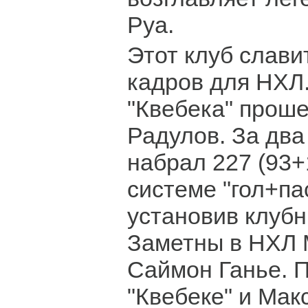
Руа.
Этот клуб слави
кадров для НХЛ.
"Квебека" прош
Радулов. За два
набрал 227 (93+
системе "гол+пас
установив клуб
Заметны в НХЛ 
Саймон Ганье. П
"Квебеке" и Ма