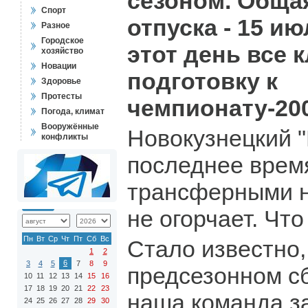
сезоном. Обща
Спорт
отпуска - 15 и
Разное
Городское
этот день все 
хозяйство
Новации
подготовку к
Здоровье
Протесты
чемпионату-200
Погода, климат
Вооружённые
Новокузнецкий "
конфликты
последнее врем
трансферными н
не огорчает. Чт
Пн
Вт
Ср
Чт
Пт
Сб
Вс
Стало известно,
1
2
6
3
4
5
7
8
9
предсезонном с
10
11
12
13
14
15
16
17
18
19
20
21
22
23
наша команда з
24
25
26
27
28
29
30