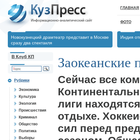
ГЛАВНАЯ
ФОТО
Новокузнецкий драмтеатр представит в Москве
Индия от
сразу два спектакля
В Клуб КП
Заокеанские 
Сейчас все ко
Рубрики
Континентальн
Экономика
Культура
лиги находятс
Экология
Происшествия
отдыхе. Хокке
Криминал
Общество
сил перед пре
Политика
Выборы