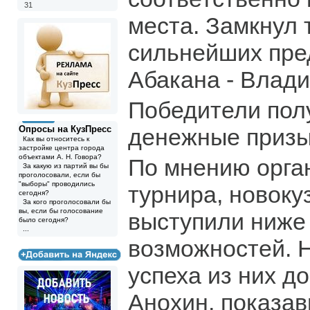
31
места. Замкнул 
сильнейших пре
Абакана - Влад
Победители пол
Опросы на КузПресс
денежные призы
Как вы относитесь к
застройке центра города
объектами А. Н. Говора?
По мнению орга
За какую из партий вы бы
проголосовали, если бы
"выборы" проводились
турнира, новоку
сегодня?
За кого проголосовали бы
вы, если бы голосование
выступили ниже
было сегодня?
...
возможностей. 
успеха из них д
Анохин, показа