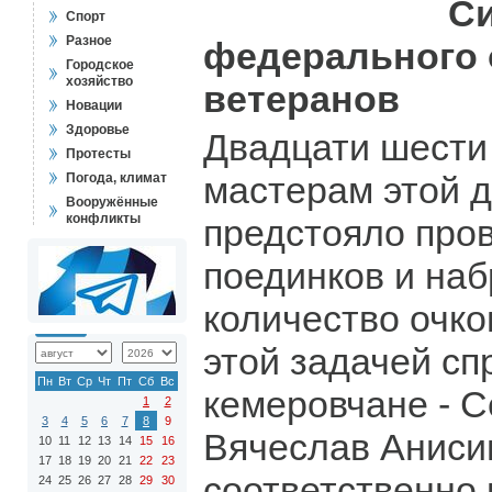
С
Спорт
Разное
федерального 
Городское
хозяйство
ветеранов
Новации
Здоровье
Двадцати шести
Протесты
мастерам этой 
Погода, климат
Вооружённые
конфликты
предстояло пров
поединков и на
количество очко
этой задачей сп
Пн
Вт
Ср
Чт
Пт
Сб
Вс
кемеровчане - С
1
2
3
4
5
6
7
8
9
Вячеслав Аниси
10
11
12
13
14
15
16
17
18
19
20
21
22
23
соответственно 
24
25
26
27
28
29
30