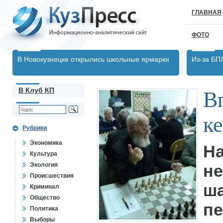
ГЛАВНАЯ
ФОТО
В Новокузнецке открылись школьные ярмарки
Из-за БП
В Клуб КП
В
к
Рубрики
Экономика
Н
Культура
Экология
н
Происшествия
ш
Криминал
Общество
пе
Политика
Выборы