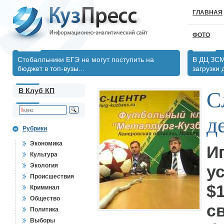
ГЛАВНАЯ
ФОТО
Стобалльники ЕГЭ не могут поступить на
В ДЦ ЗСМ
бюджет в топ-вузы...
загрузки
В Клуб КП
С
д
Рубрики
Экономика
И
Культура
Экология
у
Происшествия
$
Криминал
Общество
с
Политика
Выборы