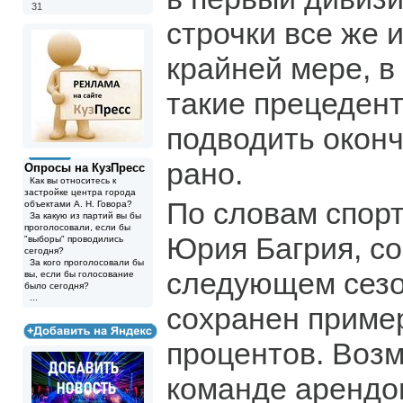
31
строчки все же 
крайней мере, в
такие прецедент
подводить окон
рано.
Опросы на КузПресс
Как вы относитесь к
застройке центра города
По словам спор
объектами А. Н. Говора?
За какую из партий вы бы
проголосовали, если бы
Юрия Багрия, со
"выборы" проводились
сегодня?
За кого проголосовали бы
следующем сезо
вы, если бы голосование
было сегодня?
...
сохранен приме
процентов. Возм
команде арендо