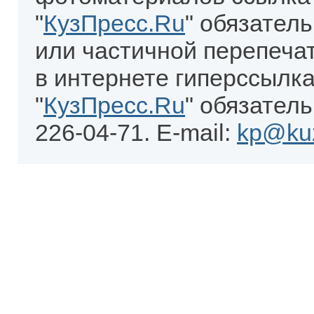
"
КузПресс.Ru
" обязател
или частичной перепеча
в интернете гиперссылка
"
КузПресс.Ru
" обязатель
226-04-71. E-mail:
kp@kuz