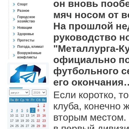
он вновь пооб
Спорт
Разное
мяч носом от в
Городское
хозяйство
На прошлой не
Новации
руководство н
Здоровье
Протесты
"Металлурга-К
Погода, климат
Вооружённые
официально по
конфликты
футбольного се
его окончания
Если коротко, т
Пн
Вт
Ср
Чт
Пт
Сб
Вс
клуба, конечно 
1
2
7
3
4
5
6
8
9
вторым местом.
10
11
12
13
14
15
16
17
18
19
20
21
22
23
в первый дивизи
24
25
26
27
28
29
30