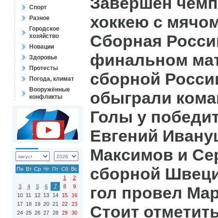
Завершен чемп
Спорт
хоккею с мячом
Разное
Городское
Сборная России
хозяйство
Новации
финальном мат
Здоровье
Протесты
сборной России
Погода, климат
Вооружённые
обыграли кома
конфликты
Голы у победи
Евгений Ивану
Максимов и Сер
сборной Швец
Пн
Вт
Ср
Чт
Пт
Сб
Вс
1
2
7
3
4
5
6
8
9
гол провел Мар
10
11
12
13
14
15
16
17
18
19
20
21
22
23
Стоит отметить
24
25
26
27
28
29
30