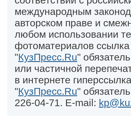
соответствии с российск
международным законод
авторском праве и смеж
любом использовании те
фотоматериалов ссылка
"
КузПресс.Ru
" обязател
или частичной перепеча
в интернете гиперссылка
"
КузПресс.Ru
" обязатель
226-04-71. E-mail:
kp@kuz