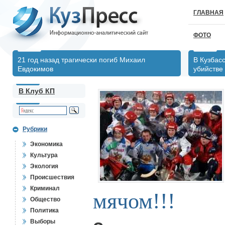
ГЛАВНАЯ
ФОТО
21 год назад трагически погиб Михаил
В Кузбас
Евдокимов
убийстве
В Клуб КП
Рубрики
Экономика
Культура
Экология
Происшествия
Криминал
мячом!!!
Общество
Политика
Выборы