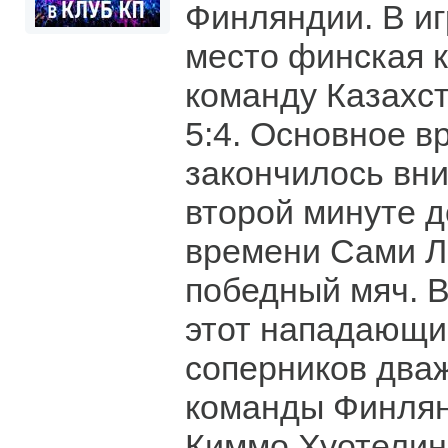
Финляндии. В иг
место финская 
команду Казахст
5:4. Основное в
закончилось вни
второй минуте д
времени Сами Л
победный мяч. В
этот нападающи
соперников дваж
команды Финлян
Киммо Хуотелин