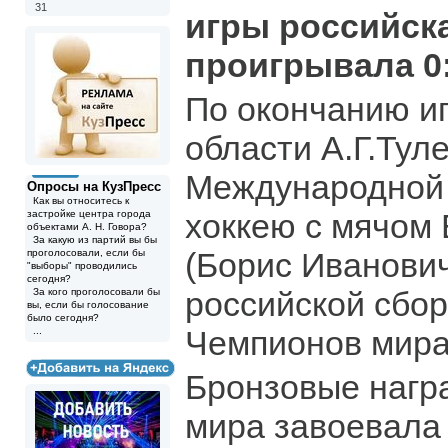
31
игры российск
проигрывала 0:
По окончанию и
области А.Г.Тул
Международной
Опросы на КузПресс
Как вы относитесь к
хоккею с мячом
застройке центра города
объектами А. Н. Говора?
За какую из партий вы бы
(Борис Иванович
проголосовали, если бы
"выборы" проводились
сегодня?
российской сбор
За кого проголосовали бы
вы, если бы голосование
было сегодня?
Чемпионов мира
...
Бронзовые нагр
мира завоевала