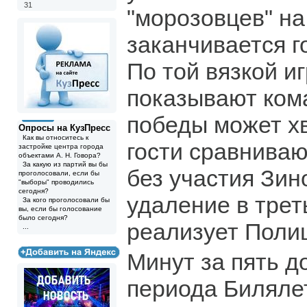
31
"морозовцев" на
заканчивается 
По той вязкой иг
показывают кома
победы может хв
Опросы на КузПресс
Как вы относитесь к
гости сравнивают
застройке центра города
объектами А. Н. Говора?
За какую из партий вы бы
без участия Зин
проголосовали, если бы
"выборы" проводились
сегодня?
удаление в тре
За кого проголосовали бы
вы, если бы голосование
было сегодня?
реализует Поли
...
Минут за пять д
периода Биляле