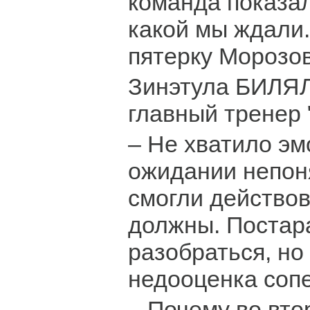
команда показал
какой мы ждали
пятерку Морозов
Зинэтула БИЛЯ
главный тренер 
– Не хватило эм
ожидании непоня
смогли действова
должны. Постар
разобраться, но
недооценка соп
– Почему во вто