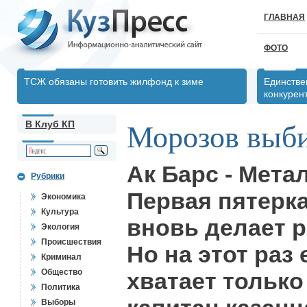
ГЛАВНАЯ
ФОТО
ТСЖ обязаны готовить жилфонд к зиме
Единстве
конкурен
В Клуб КП
Морозов выби
Ак Барс - Метал
Рубрики
Первая пятерка
Экономика
Культура
вновь делает р
Экология
Происшествия
Но на этот раз
Криминал
Общество
хватает только
Политика
Выборы