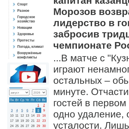
капитан казанц
Спорт
Морозов возвр
Разное
Городское
лидерство в го
хозяйство
Новации
забросив трид
Здоровье
Протесты
чемпионате Ро
Погода, климат
Вооружённые
...В матче с "Ку
конфликты
играют ненамно
остальных – об
минуте. Отчасти 
гостей в первом
Пн
Вт
Ср
Чт
Пт
Сб
Вс
1
2
3
4
5
6
7
8
9
одно удаление, 
10
11
12
13
14
15
16
17
18
19
20
21
22
23
усталости. Лиш
24
25
26
27
28
29
30