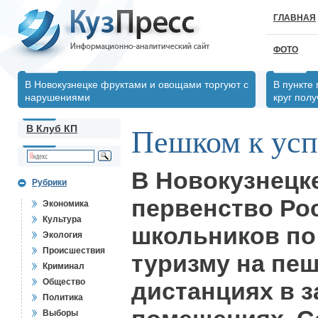
ГЛАВНАЯ
ФОТО
В Новокузнецке фруктами и овощами торгуют с
В пункте
нарушениями
круг пол
В Клуб КП
Пешком к усп
В Новокузнецк
Рубрики
первенство Ро
Экономика
Культура
школьников по
Экология
Происшествия
туризму на пе
Криминал
Общество
дистанциях в 
Политика
Выборы