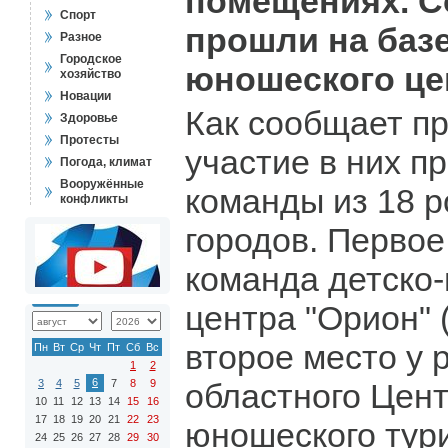
помещениях. С
Спорт
прошли на базе
Разное
Городское
юношеского це
хозяйство
Новации
Как сообщает п
Здоровье
Протесты
участие в них п
Погода, климат
Вооружённые
команды из 18 р
конфликты
городов. Первое
команда детско
центра "Орион" 
второе место у 
Пн
Вт
Ср
Чт
Пт
Сб
Вс
1
2
6
3
4
5
7
8
9
областного Цент
10
11
12
13
14
15
16
17
18
19
20
21
22
23
юношеского тури
24
25
26
27
28
29
30