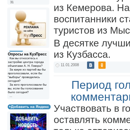
31
из Кемерова. На
воспитанники с
туристов из Мыс
В десятке лучши
из Кузбасса.
Опросы на КузПресс
Как вы относитесь к
застройке центра города
11.01.2008
объектами А. Н. Говора?
За какую из партий вы бы
проголосовали, если бы
"выборы" проводились
Период го
сегодня?
За кого проголосовали бы
вы, если бы голосование
было сегодня?
комментар
...
Участвовать в г
оставлять комм