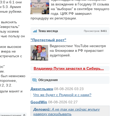
:0 и 6:1 они
за вхождение в Госдуму IX созыва
и 5:3. Армия
на "выборах" в сентябре текущего
нные рубежи.
года. ЦИК РФ завершил
процедуру их регистрации.
и выяснять
Северсталь"
льзу хозяев
Тема месяца
Просмотров:
8461
 чью пользу он
"Протестный рост"
Видеохостинг YouTube несмотря
амое высокое
на блокировки в РФ прирастает
 вчера не
аудиторией.
стречаться с
рс"
Владимир Путин зачастил в Сибирь...
ам.
в" был немножко
Обсуждения
сторопнее,
2, 3:2.
Джентльмен
08-08-2026 03:23
едали манят и
Что же будет с Родиной и с нами?
GoodWin
08-08-2026 02:27
Деловой:
А не так как сейчас мульку
наверху раскидывать
омментариев:
0