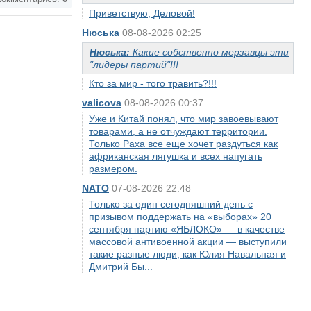
Приветствую, Деловой!
Нюська
08-08-2026 02:25
Нюська:
Какие собственно мерзавцы эти
"лидеры партий"!!!
Кто за мир - того травить?!!!
valicova
08-08-2026 00:37
Уже и Китай понял, что мир завоевывают
товарами, а не отчуждают территории.
Только Раха все еще хочет раздуться как
африканская лягушка и всех напугать
размером.
NATO
07-08-2026 22:48
Только за один сегодняшний день с
призывом поддержать на «выборах» 20
сентября партию «ЯБЛОКО» — в качестве
массовой антивоенной акции — выступили
такие разные люди, как Юлия Навальная и
Дмитрий Бы...