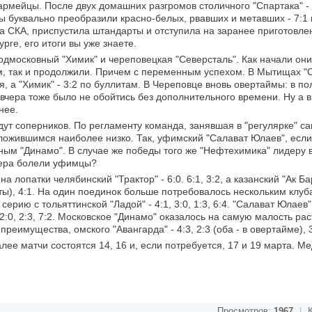
рмейцы. После двух домашних разгромов столичного "Спартака" - 3
ы буквально преобразили красно-белых, рвавших и метавших - 7:1 
а СКА, приспустила штандарты и отступила на заранее приготовле
ге, его итоги вы уже знаете.
одмосковный "Химик" и череповецкая "Северсталь". Как начали он
 так и продолжили. Причем с переменным успехом. В Мытищах "
, а "Химик" - 3:2 по буллитам. В Череповце вновь овертаймы: в по
м вчера тоже было не обойтись без дополнительного времени. Ну а в
нее.
ут соперников. По регламенту команда, занявшая в "регулярке" с
оложившимся наиболее низко. Так, уфимский "Салават Юлаев", если
ным "Динамо". В случае же победы того же "Нефтехимика" лидеру в
вчера болели уфимцы?
 лопатки челябинский "Трактор" - 6:0. 6:1, 3:2, а казанский "Ак Ба
ты), 4:1. На один поединок больше потребовалось нескольким клуб
серию с тольяттинской "Ладой" - 4:1, 3:0, 1:3, 6:4. "Салават Юлае
 2:0, 2:3, 7:2. Московское "Динамо" оказалось на самую малость ра
реимущества, омского "Авангарда" - 4:3, 2:3 (оба - в овертайме), 3:
ее матчи состоятся 14, 16 и, если потребуется, 17 и 19 марта. М
Просмотров:
1967
|
К