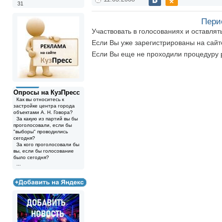
31
Пери
Участвовать в голосованиях и оставля
Если Вы уже зарегистрированы на сай
Если Вы еще не проходили процедуру 
Опросы на КузПресс
Как вы относитесь к
застройке центра города
объектами А. Н. Говора?
За какую из партий вы бы
проголосовали, если бы
"выборы" проводились
сегодня?
За кого проголосовали бы
вы, если бы голосование
было сегодня?
...