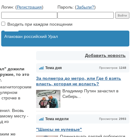
Логин: (
Регистрация
)
Пароль: (
Забыли?
)
Входить при каждом посещении
Атакован российский Урал
Добавить новость
Тема дня
Просмотров:
1248
пал" дожили
ружие, то это
За полметра до метро, или Где б взять
.
власть, которая не всласть?
 магнитогорским
Владимир Путин зачастил в
гулярном
Сибирь...
 строчке в
енил. Вновь
самому месту -
Тема недели
Просмотров:
2993
д из
"Шансы не нулевые"
таким же
Одиннадцать партий поборются