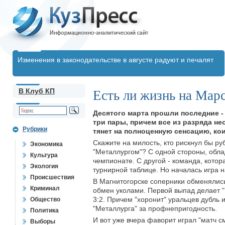
Изменения в законодательстве в августе радуют и печалят
В Клуб КП
Есть ли жизнь на Мар
Десятого марта прошли последние - 
три пары, причем все из разряда не
Рубрики
тянет на полноценную сенсацию, ко
Скажите на милость, кто рискнул бы р
Экономика
"Металлургом"? С одной стороны, обла
Культура
чемпионате. С другой - команда, котор
Экология
турнирной таблице. Но началась игра н
Происшествия
В Магнитогорске соперники обменялись
Криминал
обмен уколами. Первой выпад делает "М
3:2. Причем "хоронит" уральцев дубль 
Общество
"Металлурга" за профнепригодность.
Политика
И вот уже вчера фаворит играл "матч с
Выборы