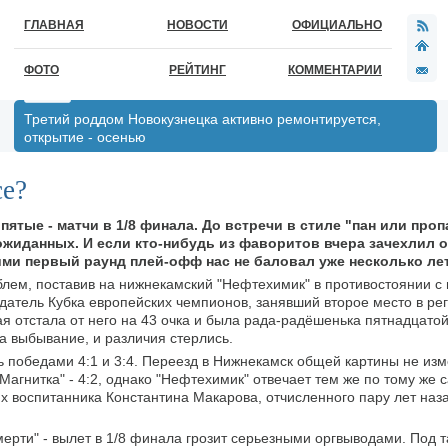
ГЛАВНАЯ
НОВОСТИ
ОФИЦИАЛЬНО
ФОТО
РЕЙТИНГ
КОММЕНТАРИИ
Третий роддом Новокузнецка активно ремонтируется,
открытие - осенью
се?
пятые - матчи в 1/8 финала. До встречи в стиле "пан или про
ожиданных. И если кто-нибудь из фаворитов вчера зачехлил о
ими первый раунд плей-офф нас не баловал уже несколько лет
ублем, поставив на нижнекамский "Нефтехимик" в противостоянии с
датель Кубка европейских чемпионов, занявший второе место в ре
ая отстала от него на 43 очка и была рада-радёшенька пятнадцатой
а выбывание, и различия стерлись.
 победами 4:1 и 3:4. Переезд в Нижнекамск общей картины не изм
агнитка" - 4:2, однако "Нефтехимик" отвечает тем же по тому же 
их воспитанника Константина Макарова, отчисленного пару лет наза
мерти" - вылет в 1/8 финала грозит серьезными оргвыводами. Под 