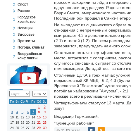
прессом выходили на лёд и питерские а
Спорт
вдруг попали под раздачу. Родные стен
Разное
Бэрри Смита, американского наставник
Городское
Последний бой прошел в Санкт-Петербур
хозяйство
Не выпадают из сценического образа п
Новации
отношения с непременным овертаймом,
Здоровье
выигрывает 4:3 в дополнительное время
(2:1) и гостей (1:2). По всем расклада
Протесты
завершится, предугадать намного слож
Погода, климат
Остальные пять четвертьфиналистов жд
Вооружённые
место, встретится с соперником, расп
конфликты
случилось сенсаций, сыграет со столич
нижнекамцами. Догадайтесь, за кого 
Столичный ЦСКА в трех матчах уложил на
подмосковный ХК МВД - 6:2, 4:3 (булли
Ярославский "Локомотив" чуток затянул 
потрёпан хабаровским "Амуром", - 2:1,
прежде всего в реализации численного п
Пн
Вт
Ср
Чт
Пт
Сб
Вс
Четвертьфиналы стартуют 13 марта. Дал
1
2
зовут.
7
3
4
5
6
8
9
Владимир Германский.
10
11
12
13
14
15
16
17
18
19
20
21
22
23
"Кузнецкий рабочий"
24
25
26
27
28
29
30
11.03.2008