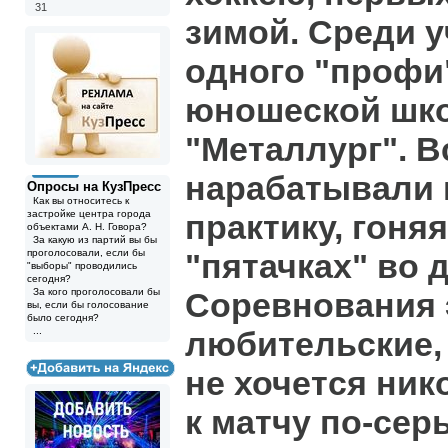
31
зимой. Среди у
одного "профи"
юношеской шк
"Металлург". В
нарабатывали 
Опросы на КузПресс
Как вы относитесь к
застройке центра города
практику, гоня
объектами А. Н. Говора?
За какую из партий вы бы
проголосовали, если бы
"пятачках" во 
"выборы" проводились
сегодня?
За кого проголосовали бы
Соревнования э
вы, если бы голосование
было сегодня?
...
любительские,
не хочется ник
к матчу по-сер