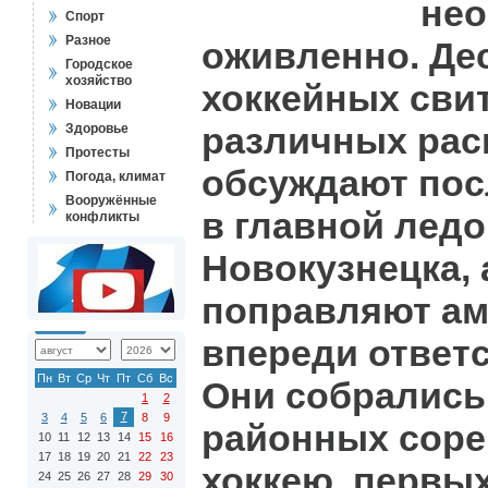
не
Спорт
Разное
оживленно. Де
Городское
хозяйство
хоккейных сви
Новации
различных рас
Здоровье
Протесты
обсуждают пос
Погода, климат
Вооружённые
в главной лед
конфликты
Новокузнецка, 
поправляют ам
впереди ответ
Пн
Вт
Ср
Чт
Пт
Сб
Вс
Они собрались
1
2
7
3
4
5
6
8
9
районных соре
10
11
12
13
14
15
16
17
18
19
20
21
22
23
хоккею, первы
24
25
26
27
28
29
30