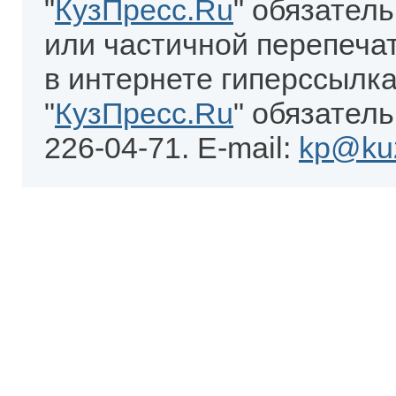
"
КузПресс.Ru
" обязател
или частичной перепеча
в интернете гиперссылка
"
КузПресс.Ru
" обязатель
226-04-71. E-mail:
kp@kuz