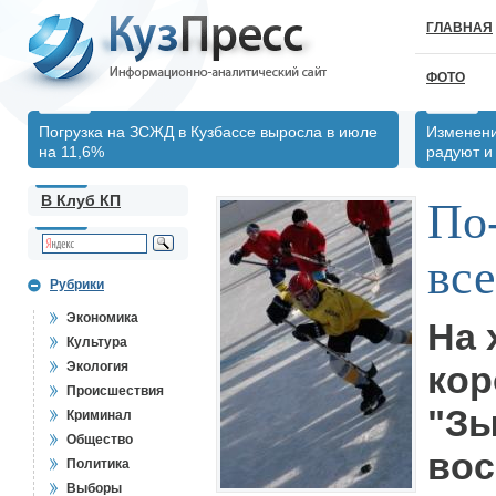
ГЛАВНАЯ
ФОТО
Погрузка на ЗСЖД в Кузбассе выросла в июле
Изменени
на 11,6%
радуют и
В Клуб КП
По-
все
Рубрики
Экономика
На 
Культура
Экология
кор
Происшествия
"Зы
Криминал
Общество
вос
Политика
Выборы