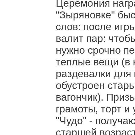
Церемония нагр
"Зыряновке" быс
слов: после игр
валит пар: чтоб
нужно срочно пе
теплые вещи (в 
раздевалки для 
обустроен стар
вагончик). Приз
грамоты, торт и
"Чудо" - получа
старшей возраст