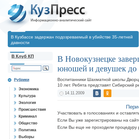
В Кузбассе задержан подозреваемый в убийстве 35-летней
давности
В Клуб КП
В Новокузнецке заве
юношей и девушек до 
Воспитанники Шахматной школы Дворца 
Рубрики
10 лет. Ребята представят Сибирский р
Экономика
14.11.2009
Культура
Экология
Пери
Происшествия
Участвовать в голосованиях и оставля
Криминал
Если Вы уже зарегистрированы на сай
Общество
Если Вы еще не проходили процедуру 
Политика
Выборы