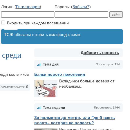
Логин: (
Регистрация
)
Пароль: (
Забыли?
)
Входить при каждом посещении
ТСЖ обязаны готовить жилфонд к зиме
Добавить новость
 среди
Тема дня
Просмотров:
214
реди мальчиков
Банки нового поколения
Вкладчики больше доверяют
необанкам...
омментариев:
0
Тема недели
Просмотров:
1464
За полметра до метро, или Где б взять
власть, которая не всласть?
Владимир Путин зачастил в