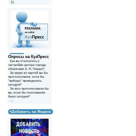
31
Опросы на КузПресс
Как вы относитесь к
застройке центра города
объектами А. Н. Говора?
За какую из партий вы бы
проголосовали, если бы
"выборы" проводились
сегодня?
За кого проголосовали бы
вы, если бы голосование
было сегодня?
...