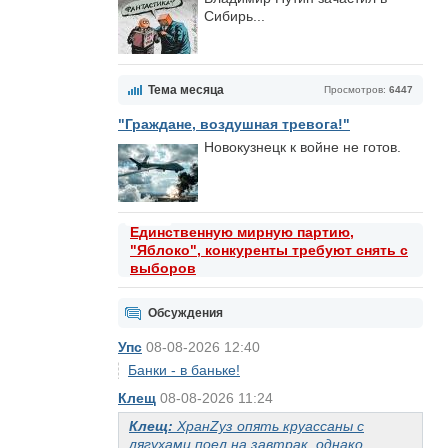
Сибирь...
Тема месяца
Просмотров:
6447
"Граждане, воздушная тревога!"
Новокузнецк к войне не готов.
Единственную мирную партию,
"Яблоко", конкуренты требуют снять с
выборов
Обсуждения
Упс
08-08-2026 12:40
Банки - в баньке!
Клещ
08-08-2026 11:24
Клещ:
ХранZуз опять круассаны с
лягухами поел на завтрак, однако.