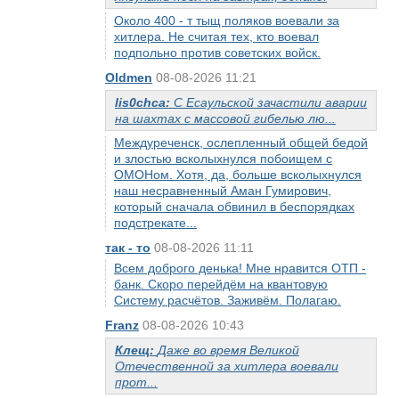
Около 400 - т тыщ поляков воевали за
хитлера. Не считая тех, кто воевал
подпольно против советских войск.
Oldmen
08-08-2026 11:21
lis0chca:
С Есаульской зачастили аварии
на шахтах с массовой гибелью лю...
Междуреченск, ослепленный общей бедой
и злостью всколыхнулся побоищем с
ОМОНом. Хотя, да, больше всколыхнулся
наш несравненный Аман Гумирович,
который сначала обвинил в беспорядках
подстрекате...
так - то
08-08-2026 11:11
Всем доброго денька! Мне нравится ОТП -
банк. Скоро перейдём на квантовую
Систему расчётов. Заживём. Полагаю.
Franz
08-08-2026 10:43
Клещ:
Даже во время Великой
Отечественной за хитлера воевали
прот...