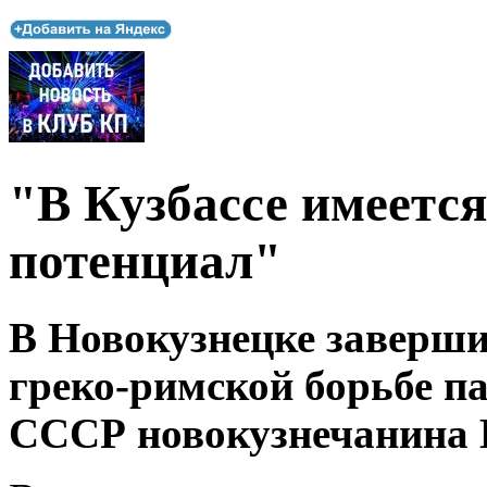
"В Кузбассе имеетс
потенциал"
В Новокузнецке заверши
греко-римской борьбе п
СССР новокузнечанина 