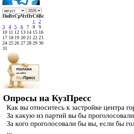
Пн
Вт
Ср
Чт
Пт
Сб
Вс
1
2
3
4
5
6
7
8
9
10
11
12
13
14
15
16
17
18
19
20
21
22
23
24
25
26
27
28
29
30
31
Опросы на КузПресс
Как вы относитесь к застройке центра го
За какую из партий вы бы проголосовали
За кого проголосовали бы вы, если бы го
...