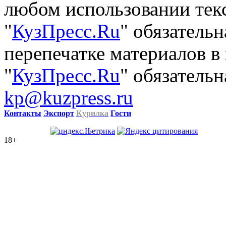
любом использовании тек
"
КузПресс.Ru
" обязатель
перепечатке материалов в
"
КузПресс.Ru
" обязательн
kp@kuzpress.ru
Контакты
Экспорт
Курилка
Гости
18+