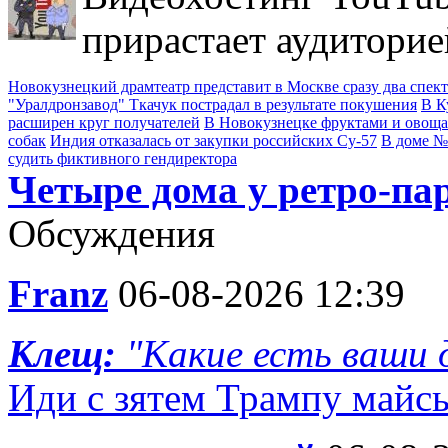
прирастает аудиторие
Новокузнецкий драмтеатр представит в Москве сразу два спек
"Уралдронзавод" Ткачук пострадал в результате покушения
В К
расширен круг получателей
В Новокузнецке фруктами и овощ
собак
Индия отказалась от закупки российских Су-57
В доме №
судить фиктивного гендиректора
Четыре дома у ретро-па
Обсуждения
Franz
06-08-2026 12:39
Клещ:
"Какие есть ваши д
Иди с зятем Трампу майс