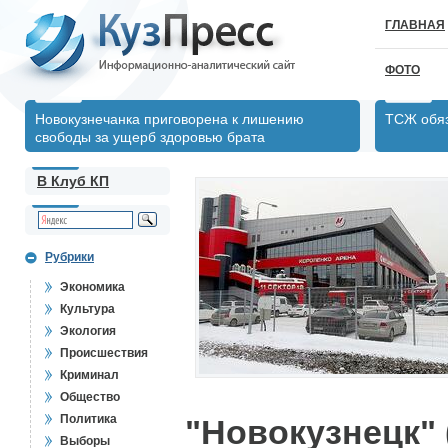
ГЛАВНАЯ
ФОТО
Новокузнечанка приговорена к лишению
ТСЖ обяз
свободы за ущерб здоровью брата
В Клуб КП
Рубрики
Экономика
Культура
Экология
Происшествия
Криминал
Общество
Политика
"Новокузнецк" 
Выборы