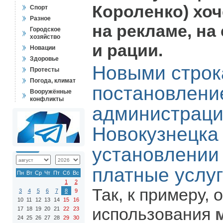
Короленко) хо
Спорт
Разное
на рекламе, на
Городское
хозяйство
и рации.
Новации
Здоровье
Новыми строк
Протесты
Погода, климат
постановлени
Вооружённые
конфликты
администраци
Новокузнецка
установлении
платные услуг
Пн
Вт
Ср
Чт
Пт
Сб
Вс
1
2
Так, к примеру,
3
4
5
6
7
8
9
10
11
12
13
14
15
16
использования
17
18
19
20
21
22
23
24
25
26
27
28
29
30