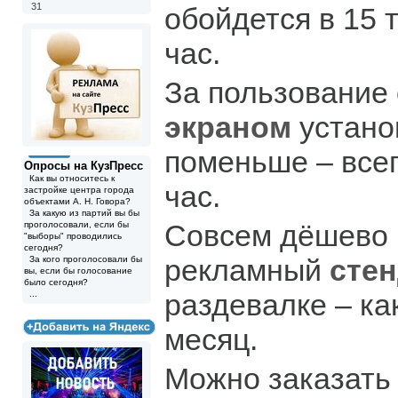
31
обойдется в 15 
час.
За пользование
экраном
устано
поменьше – всег
Опросы на КузПресс
Как вы относитесь к
час.
застройке центра города
объектами А. Н. Говора?
За какую из партий вы бы
Совсем дёшево 
проголосовали, если бы
"выборы" проводились
сегодня?
рекламный
стен
За кого проголосовали бы
вы, если бы голосование
было сегодня?
раздевалке – как
...
месяц.
Можно заказать