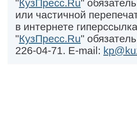
"
КузПресс.Ru
" обязател
или частичной перепеча
в интернете гиперссылка
"
КузПресс.Ru
" обязатель
226-04-71. E-mail:
kp@kuz