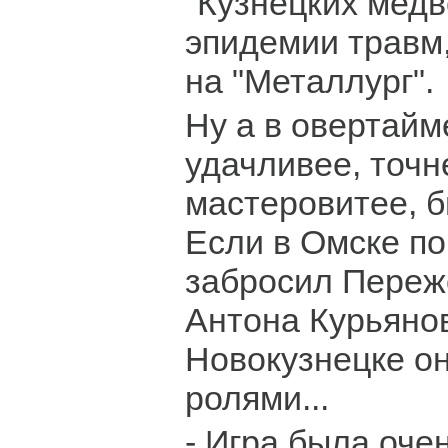
"Кузнецких медв
эпидемии травм
на "Металлург".
Ну а в овертайм
удачливее, точн
мастеровитее, б
Если в Омске по
забросил Переж
Антона Курьянов
Новокузнецке о
ролями...
- Игра была оче