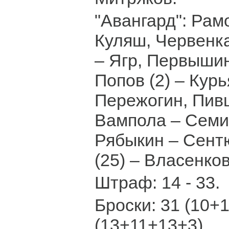
"Авангард": Рам
Куляш, Червенк
– Ягр, Первышин
Попов (2) – Курь
Пережогин, Пив
Вампола – Семи
Рябыкин – Сент
(25) – Власенков
Штраф: 14 - 33.
Броски: 31 (10+1
(13+11+13+3).