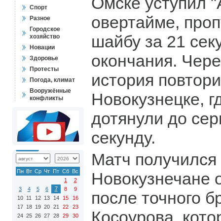
Омске уступил "
Спорт
овертайме, про
Разное
Городское
шайбу за 21 сек
хозяйство
Новации
окончания. Чере
Здоровье
Протесты
история повтори
Погода, климат
Вооружённые
Новокузнецке, г
конфликты
дотянули до сер
секунду.
Матч получился
Пн
Вт
Ср
Чт
Пт
Сб
Вс
Новокузнечане 
1
2
7
3
4
5
6
8
9
после точного б
10
11
12
13
14
15
16
17
18
19
20
21
22
23
Косоурова, кото
24
25
26
27
28
29
30