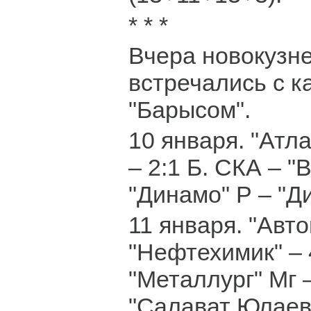
* * *
Вчера новокузн
встречались с к
"Барысом".
10 января. "Атл
– 2:1 Б. СКА – "В
"Динамо" Р – "Ди
11 января. "Авт
"Нефтехимик" – 
"Металлург" Мг –
"Салават Юлаев"