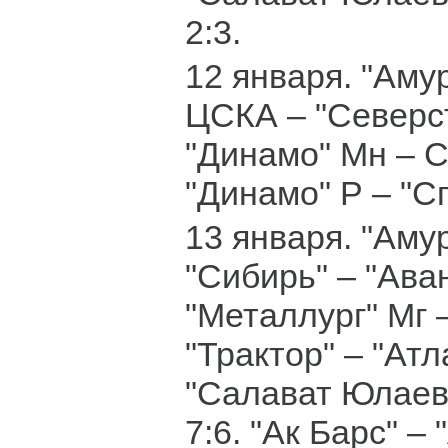
2:3.
12 января. "Амур
ЦСКА – "Северст
"Динамо" Мн – С
"Динамо" Р – "Сп
13 января. "Амур
"Сибирь" – "Аван
"Металлург" Мг –
"Трактор" – "Атла
"Салават Юлаев"
7:6. "Ак Барс" –