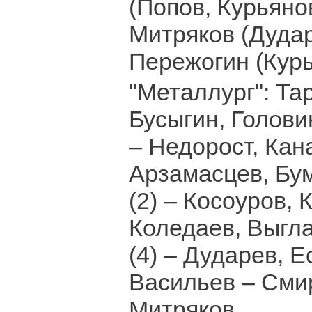
(Попов, Курьянов
Митряков (Дудар
Пережогин (Курь
"Металлург": Та
Бусыгин, Голови
– Недорост, Кан
Арзамасцев, Бу
(2) – Косоуров, 
Коледаев, Выгла
(4) – Дударев, Е
Васильев – Смир
Митряков.