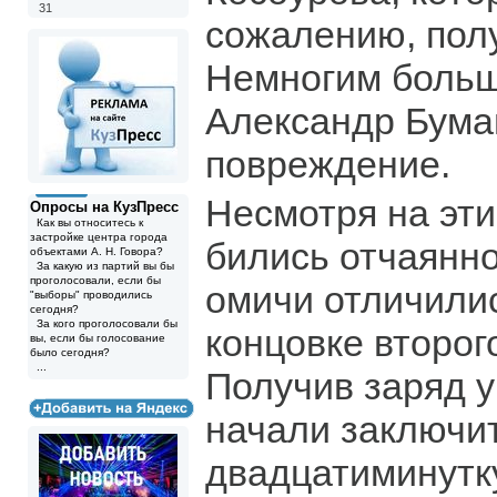
31
сожалению, пол
Немногим больш
Александр Бумаг
повреждение.
Несмотря на эти
Опросы на КузПресс
Как вы относитесь к
застройке центра города
бились отчаянно
объектами А. Н. Говора?
За какую из партий вы бы
проголосовали, если бы
омичи отличилис
"выборы" проводились
сегодня?
За кого проголосовали бы
концовке второг
вы, если бы голосование
было сегодня?
...
Получив заряд у
начали заключи
двадцатиминутку