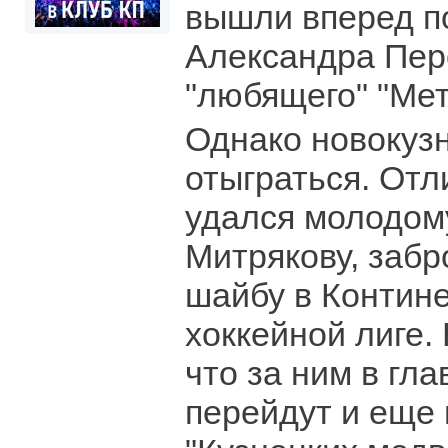
вышли вперед п
Александра Пер
"любящего" "Мет
Однако новокуз
отыграться. Отл
удался молодом
Митрякову, заб
шайбу в Контин
хоккейной лиге.
что за ним в гл
перейдут и еще 