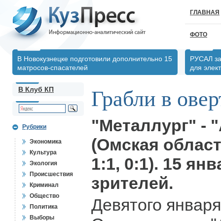
ГЛАВНАЯ
ФОТО
В Новокузнецке подготовили дополнительно 15
РУСАЛ за
матросов-спасателей
для элек
В Клуб КП
Грабли в ове
"Металлург" - 
Рубрики
(Омская область)
Экономика
Культура
1:1, 0:1). 15 ян
Экология
Происшествия
зрителей.
Криминал
Общество
Девятого января
Политика
Выборы