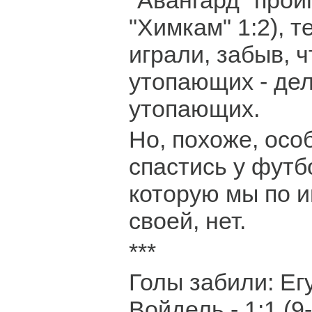
"Авангард" прои
"Химкам" 1:2), 
играли, забыв, 
утопающих - дел
утопающих.
Но, похоже, осо
спастись у футб
которую мы по 
своей, нет.
***
Голы забили: Егун
Войдель - 1:1 (9-