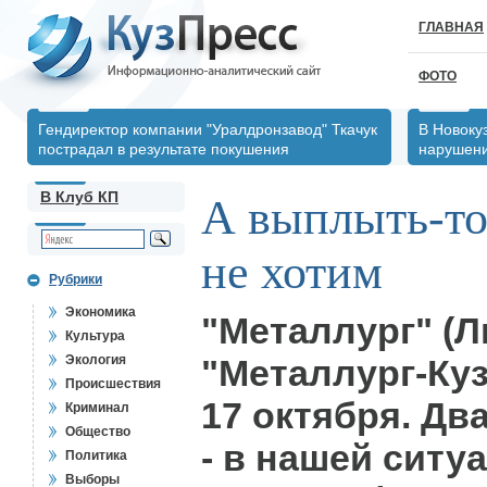
ГЛАВНАЯ
ФОТО
Гендиректор компании "Уралдронзавод" Ткачук
В Новоку
пострадал в результате покушения
нарушен
В Клуб КП
А выплыть-то
не хотим
Рубрики
Экономика
"Металлург" (Л
Культура
Экология
"Металлург-Кузба
Происшествия
17 октября. Дв
Криминал
Общество
- в нашей ситу
Политика
Выборы