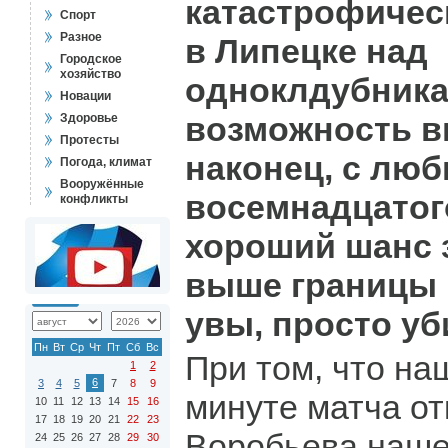
катастрофичес
Спорт
Разное
в Липецке над
Городское
хозяйство
одноклдубника
Новации
возможность в
Здоровье
Протесты
наконец, с лю
Погода, климат
Вооружённые
восемнадцатого
конфликты
хороший шанс 
выше границы 
увы, просто уб
Пн
Вт
Ср
Чт
Пт
Сб
Вс
При том, что на
1
2
6
3
4
5
7
8
9
минуте матча от
10
11
12
13
14
15
16
17
18
19
20
21
22
23
Воробьева наше
24
25
26
27
28
29
30