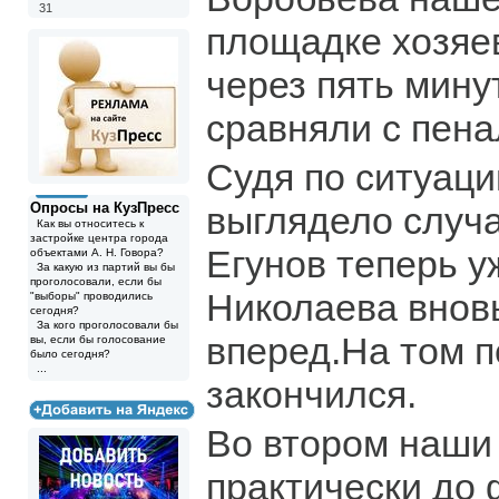
31
площадке хозяев
через пять мину
сравняли с пена
Судя по ситуаци
Опросы на КузПресс
выглядело случ
Как вы относитесь к
застройке центра города
Егунов теперь у
объектами А. Н. Говора?
За какую из партий вы бы
проголосовали, если бы
Николаева внов
"выборы" проводились
сегодня?
За кого проголосовали бы
вперед.На том п
вы, если бы голосование
было сегодня?
...
закончился.
Во втором наши
практически до