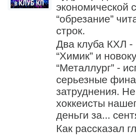
экономической с
“обрезание” чит
строк.
Два клуба КХЛ -
“Химик” и новок
“Металлург” - и
серьезные фин
затруднения. Не
хоккеисты нашег
деньги за... сен
Как рассказал г