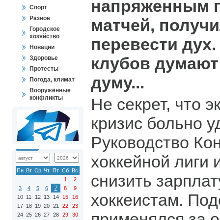
напряженным 
Спорт
Разное
матчей, получ
Городское
хозяйство
перевести дух.
Новации
клубов думаю
Здоровье
Протесты
думу...
Погода, климат
Вооружённые
конфликты
Не секрет, что 
кризис больно у
Руководство Ко
хоккейной лиги 
Пн
Вт
Ср
Чт
Пт
Сб
Вс
снизить зарплат
1
2
7
3
4
5
6
8
9
хоккеистам. По
10
11
12
13
14
15
16
17
18
19
20
21
22
23
применялся за 
24
25
26
27
28
29
30