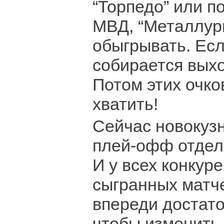
“Торпедо” или 
МВД, “Металлург
обыгрывать. Есл
собирается вых
Потом этих очко
хватить!
Сейчас новокузн
плей-офф отдел
И у всех конкур
сыгранных матч
впереди достато
чтобы изменить