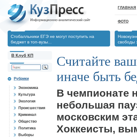
ГЛАВНАЯ
ФОТО
Стобалльники ЕГЭ не могут поступить на
Новокузн
бюджет в топ-вузы...
свободы 
В Клуб КП
Считайте ваш
иначе быть бе
Рубрики
Экономика
В чемпионате 
Культура
Экология
небольшая пау
Происшествия
московским эт
Криминал
Общество
Хоккеисты, вы
Политика
Выборы