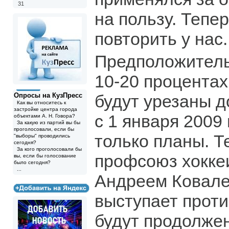
31
на пользу. Тепер
повторить у нас.
Предположитель
10-20 процентах
Опросы на КузПресс
будут урезаны д
Как вы относитесь к
застройке центра города
с 1 января 2009 
объектами А. Н. Говора?
За какую из партий вы бы
проголосовали, если бы
только планы. Т
"выборы" проводились
сегодня?
За кого проголосовали бы
профсоюз хоккеи
вы, если бы голосование
было сегодня?
...
Андреем Ковале
выступает проти
будут продолжен