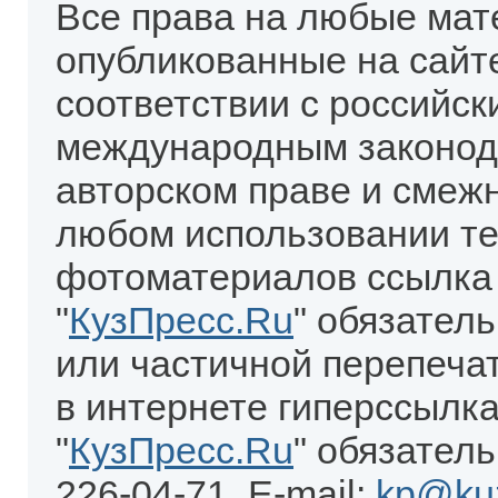
Все права на любые мат
опубликованные на сайт
соответствии с российск
международным законод
авторском праве и смеж
любом использовании те
фотоматериалов ссылка
"
КузПресс.Ru
" обязател
или частичной перепеча
в интернете гиперссылка
"
КузПресс.Ru
" обязатель
226-04-71. E-mail:
kp@kuz