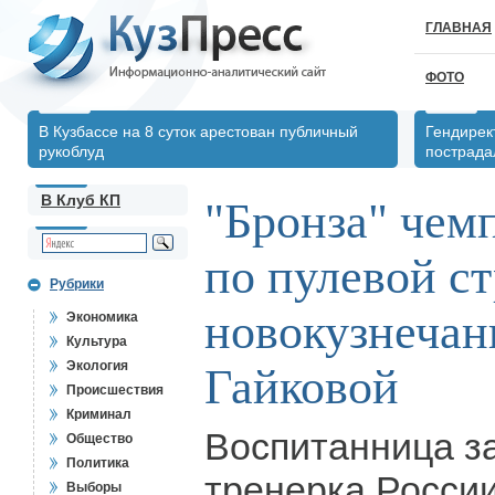
ГЛАВНАЯ
ФОТО
В Кузбассе на 8 суток арестован публичный
Гендирек
рукоблуд
пострада
В Клуб КП
"Бронза" чем
по пулевой ст
Рубрики
новокузнечан
Экономика
Культура
Экология
Гайковой
Происшествия
Криминал
Воспитанница з
Общество
Политика
тренерка Росси
Выборы