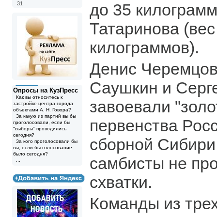
31
до 35 килограмм
Татаринова (вес
килограммов).
Денис Черемцов
Саушкин и Серг
Опросы на КузПресс
Как вы относитесь к
завоевали "золо
застройке центра города
объектами А. Н. Говора?
За какую из партий вы бы
первенства Росс
проголосовали, если бы
"выборы" проводились
сегодня?
сборной Сибири
За кого проголосовали бы
вы, если бы голосование
было сегодня?
самбисты не про
...
схватки.
Команды из тре