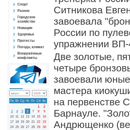
Спорт
Ситникова Евге
Разное
Городское
завоевала "брон
хозяйство
Новации
России по пулев
Здоровье
упражнении ВП-
Протесты
Погода, климат
Две золотые, пя
Вооружённые
конфликты
четыре бронзов
завоевали юные
мастера киокуш
на первенстве С
Пн
Вт
Ср
Чт
Пт
Сб
Вс
1
2
Барнауле. "Золо
6
3
4
5
7
8
9
10
11
12
13
14
15
16
Андрющенко (ве
17
18
19
20
21
22
23
24
25
26
27
28
29
30