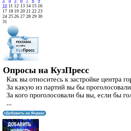
3
4
5
6
7
8
9
10
11
12
13
14
15
16
17
18
19
20
21
22
23
24
25
26
27
28
29
30
31
Опросы на КузПресс
Как вы относитесь к застройке центра го
За какую из партий вы бы проголосовали
За кого проголосовали бы вы, если бы го
...