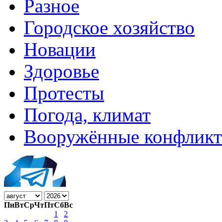
Разное
Городское хозяйство
Новации
Здоровье
Протесты
Погода, климат
Вооружённые конфлик
Пн
Вт
Ср
Чт
Пт
Сб
Вс
1
2