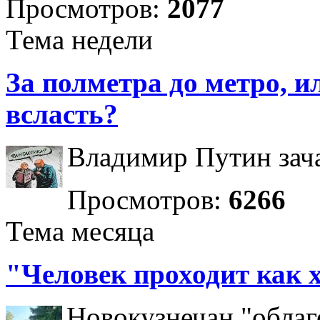
Просмотров:
2077
Тема недели
За полметра до метро, ил
всласть?
Владимир Путин зача
Просмотров:
6266
Тема месяца
"Человек проходит как 
Новокузнечан "облаг