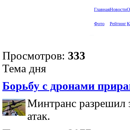
Главная
Новости
О
Фото
Рейтинг
К
Просмотров:
333
Тема дня
Борьбу с дронами прира
Минтранс разрешил з
атак.