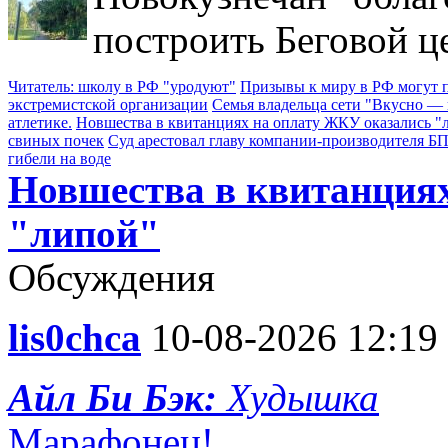
построить Беговой ц
Читатель: школу в РФ "уродуют"
Призывы к миру в РФ могут п
экстремистской организации
Семья владельца сети "Вкусно — 
атлетике.
Новшества в квитанциях на оплату ЖКУ оказались "
свиных почек
Суд арестовал главу компании-производителя 
гибели на воде
Новшества в квитанция
"липой"
Обсуждения
lis0chca
10-08-2026 12:19
Айл Би Бэк:
Худышка
Марафонец!