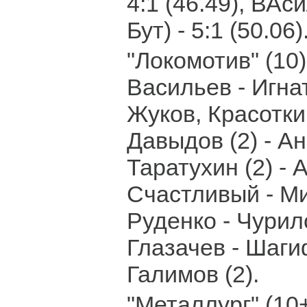
4:1 (46.49), ВАс
Бут) - 5:1 (50.06)
"Локомотив" (10)
Васильев - Игнат
Жуков, Красотки
Давыдов (2) - Ан
Таратухин (2) - 
Счастливый - Ми
Руденко - Чурило
Глазачев - Шагиф
Галимов (2).
"Металлург" (10