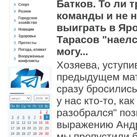
Батков. То ли 
Спорт
Разное
команды и не 
Городское
хозяйство
выиграть в Яро
Новации
Тарасов "наелс
Здоровье
Протесты
могу...
Погода, климат
Вооружённые
конфликты
Хозяева, уступи
предыдущем мат
сразу бросились
у нас кто-то, как
Пн
Вт
Ср
Чт
Пт
Сб
Вс
разобрался" поз
1
2
3
4
5
6
7
8
9
выражению Андр
10
11
12
13
14
15
16
17
18
19
20
21
22
23
мы пропустили б
24
25
26
27
28
29
30