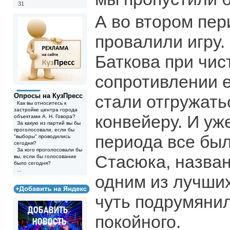
31
А во втором пер
провалили игру.
Баткова при чи
сопротивлении е
Опросы на КузПресс
стали отгружать
Как вы относитесь к
застройке центра города
конвейеру. И уж
объектами А. Н. Говора?
За какую из партий вы бы
проголосовали, если бы
периода все был
"выборы" проводились
сегодня?
За кого проголосовали бы
Стасюка, названн
вы, если бы голосование
было сегодня?
...
одним из лучших
чуть подрумянил
покойного.