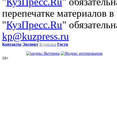
"
КузПресс.Ru
" обязатель
перепечатке материалов в
"
КузПресс.Ru
" обязательн
kp@kuzpress.ru
Контакты
Экспорт
Курилка
Гости
18+