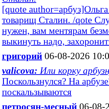
[quote author=арбуз]Ольг
товарищ Сталин. /qote Сл
нужен, вам ментярам без
выкинуть надо, захоронить
григорий
06-08-2026 10:
valicova:
Или корку арбуз
Поскользнулся? На арбузе
поскальзываются
петросян-месный
06-08-2