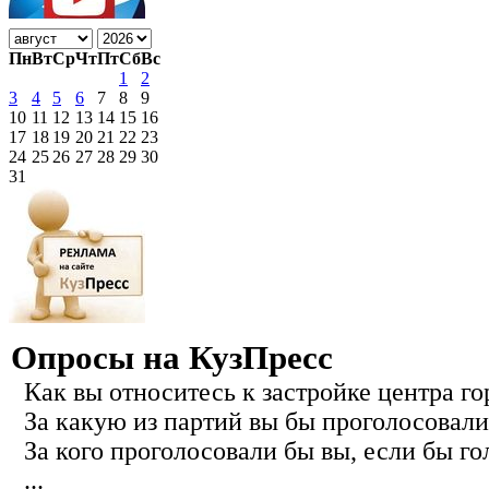
Пн
Вт
Ср
Чт
Пт
Сб
Вс
1
2
3
4
5
6
7
8
9
10
11
12
13
14
15
16
17
18
19
20
21
22
23
24
25
26
27
28
29
30
31
Опросы на КузПресс
Как вы относитесь к застройке центра го
За какую из партий вы бы проголосовали
За кого проголосовали бы вы, если бы го
...