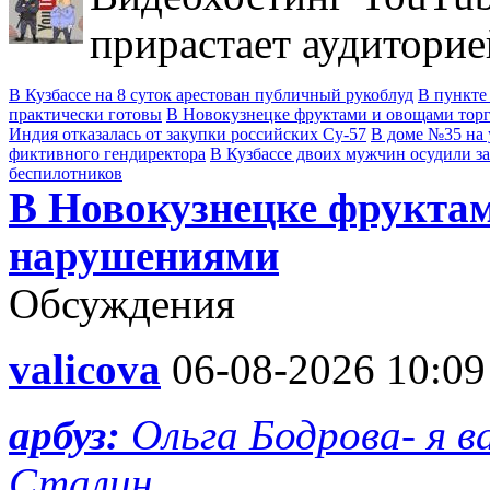
прирастает аудиторие
В Кузбассе на 8 суток арестован публичный рукоблуд
В пункте
практически готовы
В Новокузнецке фруктами и овощами тор
Индия отказалась от закупки российских Су-57
В доме №35 на 
фиктивного гендиректора
В Кузбассе двоих мужчин осудили з
беспилотников
В Новокузнецке фруктам
нарушениями
Обсуждения
valicova
06-08-2026 10:09
арбуз:
Ольга Бодрова- я 
Сталин.