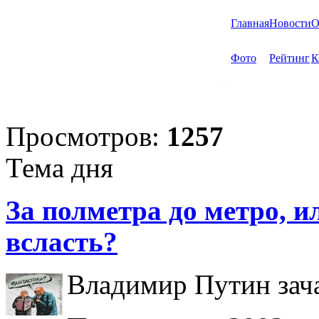
Главная
Новости
О
Фото
Рейтинг
К
Просмотров:
1257
Тема дня
За полметра до метро, ил
всласть?
Владимир Путин зача