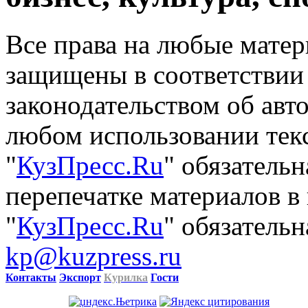
Все права на любые матер
защищены в соответствии
законодательством об авт
любом использовании тек
"
КузПресс.Ru
" обязатель
перепечатке материалов в
"
КузПресс.Ru
" обязательн
kp@kuzpress.ru
Контакты
Экспорт
Курилка
Гости