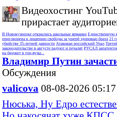
Видеохостинг YouTub
прирастает аудиторие
В Новокузнецке открылись школьные ярмарки
Единственную м
приговорена к лишению свободы за ущерб здоровью брата
21 
убийстве 35-летней давности
Атакован российский Урал
Трети
законодательстве в августе радуют и печалят
РУСАЛ запатенто
на бюджет в топ-вузы...
Владимир Путин зачасти
Обсуждения
valicova
08-08-2026 05:17
Нюська, Ну Едро естестве
Но накосячат хуже КПСС.