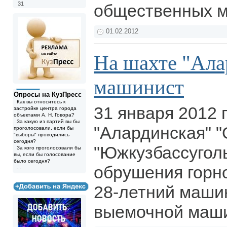
31
общественных 
01.02.2012
На шахте "Ала
машинист
Опросы на КузПресс
Как вы относитесь к
31 января 2012 
застройке центра города
объектами А. Н. Говора?
За какую из партий вы бы
"Алардинская" 
проголосовали, если бы
"выборы" проводились
сегодня?
"Южкузбассуголь
За кого проголосовали бы
вы, если бы голосование
было сегодня?
обрушения горн
...
28-летний машин
выемочной маш