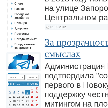
Спорт
на улице Запоро
Разное
Городское
Центральном р
хозяйство
Новации
01.02.2012
Здоровье
Протесты
За прозрачност
Погода, климат
Вооружённые
конфликты
смыслах
Администрация 
подтвердила "со
первого в Новок
Пн
Вт
Ср
Чт
Пт
Сб
Вс
1
2
поддержку честн
7
3
4
5
6
8
9
10
11
12
13
14
15
16
митингом на пл
17
18
19
20
21
22
23
24
25
26
27
28
29
30