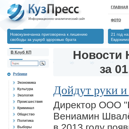
ГЛАВНАЯ
ФОТО
Новокузнечанка приговорена к лишению
21 год н
свободы за ущерб здоровью брата
Евдоким
Новости 
В Клуб КП
за 01
Рубрики
Экономика
Дойдут руки и
Культура
Экология
Директор ООО "
Происшествия
Криминал
Вениамин Швалё
Общество
Политика
в 2013 году поя
Выборы