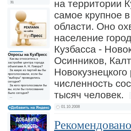
на территории Ку
31
самое крупное 
области. Оно ох
население город
Кузбасса - Ново
Опросы на КузПресс
Осинников, Калт
Как вы относитесь к
застройке центра города
объектами А. Н. Говора?
Новокузнецкого
За какую из партий вы бы
проголосовали, если бы
"выборы" проводились
численность сос
сегодня?
За кого проголосовали бы
вы, если бы голосование
тысяч человек.
было сегодня?
...
01.10.2008
Рекомендовано