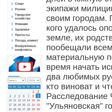
Спорт
экипажи милици
Разное
Городское
своим городам. 
хозяйство
Новации
кого удалось оп
Здоровье
земле, их родст
Протесты
Погода, климат
пообещали все
Вооружённые
конфликты
материальную 
время начать ис
два любимых ру
кто виноват и чт
Пн
Вт
Ср
Чт
Пт
Сб
Вс
1
2
Расследование 
3
4
5
6
7
8
9
10
11
12
13
14
15
16
"Ульяновская" г
17
18
19
20
21
22
23
24
25
26
27
28
29
30