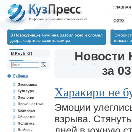
ГЛАВНАЯ
ФОТО
В Новокузнецке мужчина разбил окно и сломал
Юморист 
дверь квартиры сожительницы
только по
Новости 
В Клуб КП
за 03
Рубрики
Экономика
Харакири не б
Культура
Экология
Эмоции улеглись
Происшествия
Криминал
взрыва. Стянуты
Общество
Политика
дней в южную с
Выборы