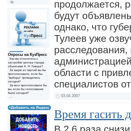
продолжается, р
31
будут объявлены
однако, что губ
Тулеев уже озву
расследования,
Опросы на КузПресс
администрацией
Как вы относитесь к
застройке центра города
объектами А. Н. Говора?
области с прив
За какую из партий вы бы
проголосовали, если бы
"выборы" проводились
специалистов о
сегодня?
За кого проголосовали бы
вы, если бы голосование
было сегодня?
03.04.2007
...
Время гасить 
В 2,6 раза сниз