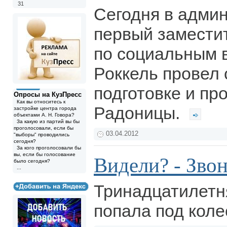
31
Сегодня в адми
первый заместит
по социальным в
Роккель провел
подготовке и пр
Опросы на КузПресс
Как вы относитесь к
Радоницы.
застройке центра города
объектами А. Н. Говора?
За какую из партий вы бы
проголосовали, если бы
03.04.2012
"выборы" проводились
сегодня?
За кого проголосовали бы
вы, если бы голосование
Видели? - Звон
было сегодня?
...
Тринадцатилетн
попала под коле