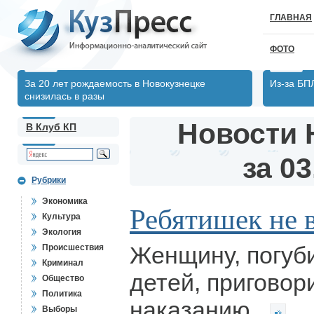
ГЛАВНАЯ
ФОТО
За 20 лет рождаемость в Новокузнецке
Из-за БП
снизилась в разы
Новости 
В Клуб КП
за 03
Рубрики
Экономика
Ребятишек не в
Культура
Экология
Женщину, погуб
Происшествия
Криминал
детей, приговор
Общество
Политика
наказанию.
Выборы