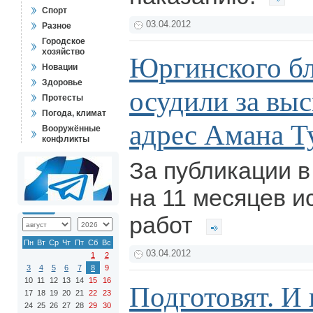
Спорт
03.04.2012
Разное
Городское
хозяйство
Юргинского бл
Новации
Здоровье
осудили за вы
Протесты
Погода, климат
адрес Амана Т
Вооружённые
конфликты
За публикации 
на 11 месяцев 
работ
Пн
Вт
Ср
Чт
Пт
Сб
Вс
03.04.2012
1
2
3
4
5
6
7
8
9
10
11
12
13
14
15
16
Подготовят. И
17
18
19
20
21
22
23
24
25
26
27
28
29
30