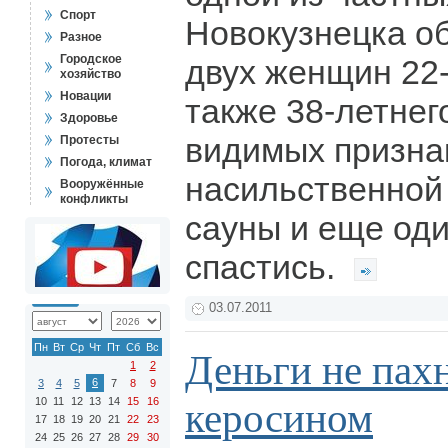
Спорт
Новокузнецка о
Разное
Городское
двух женщин 22-х
хозяйство
Новации
также 38-летнег
Здоровье
видимых призна
Протесты
Погода, климат
насильственной
Вооружённые
конфликты
сауны и еще оди
спастись.
03.07.2011
Пн
Вт
Ср
Чт
Пт
Сб
Вс
Деньги не пахн
1
2
6
3
4
5
7
8
9
10
11
12
13
14
15
16
керосином
17
18
19
20
21
22
23
24
25
26
27
28
29
30