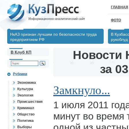
ГЛАВНАЯ
ФОТО
НкАЗ признан лучшим по безопасности труда
В Кузбас
предприятием РФ
рукоблуд
Новости 
В Клуб КП
за 03
Рубрики
Экономика
Замкнуло...
Культура
Экология
1 июля 2011 года
Происшествия
Криминал
минут во время 
Общество
Политика
одной из частны
Выборы