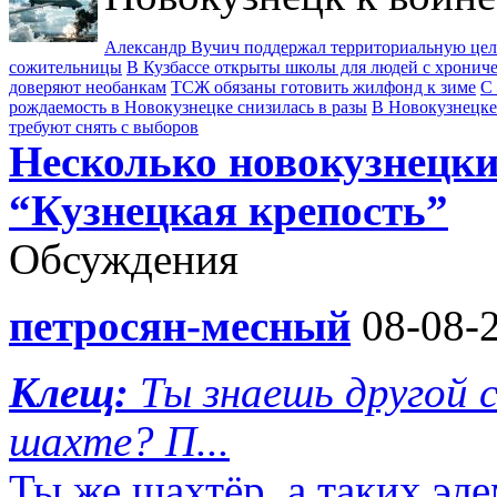
Александр Вучич поддержал территориальную це
сожительницы
В Кузбассе открыты школы для людей с хрони
доверяют необанкам
ТСЖ обязаны готовить жилфонд к зиме
С 
рождаемость в Новокузнецке снизилась в разы
В Новокузнецке
требуют снять с выборов
Несколько новокузнецки
“Кузнецкая крепость”
Обсуждения
петросян-месный
08-08-2
Клещ:
Ты знаешь другой
шахте? П...
Ты же шахтёр ,а таких эл