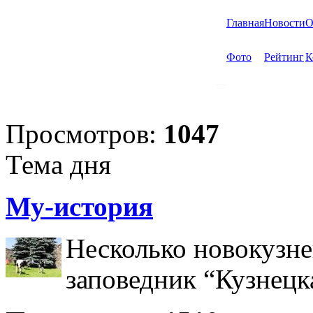
Главная
Новости
О
Фото
Рейтинг
К
Просмотров:
1047
Тема дня
Му-история
Несколько новокузне
заповедник “Кузнецк