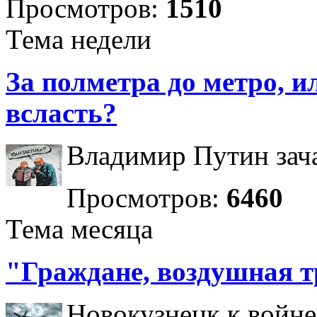
Просмотров:
1510
Тема недели
За полметра до метро, ил
всласть?
Владимир Путин зача
Просмотров:
6460
Тема месяца
"Граждане, воздушная т
Новокузнецк к войне 