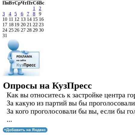
Пн
Вт
Ср
Чт
Пт
Сб
Вс
1
2
3
4
5
6
7
8
9
10
11
12
13
14
15
16
17
18
19
20
21
22
23
24
25
26
27
28
29
30
31
Опросы на КузПресс
Как вы относитесь к застройке центра го
За какую из партий вы бы проголосовали
За кого проголосовали бы вы, если бы го
...